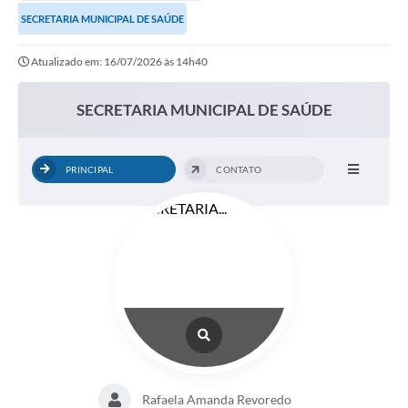
Secretarias
SECRETARIA MUNICIPAL DE SAÚDE
Serviços Online
Atualizado em: 16/07/2026 às 14h40
Carta de Serviços
SECRETARIA MUNICIPAL DE SAÚDE
Contato
Legislação
PRINCIPAL
CONTATO
Editais
Contratos
Vagas de Emprego - PAT
Plano Diretor
Planos de Tecnologia da Informação e Comunicação
Via Rápida Empresa
Itinerário do Transporte Público de Itápolis
Rafaela Amanda Revoredo