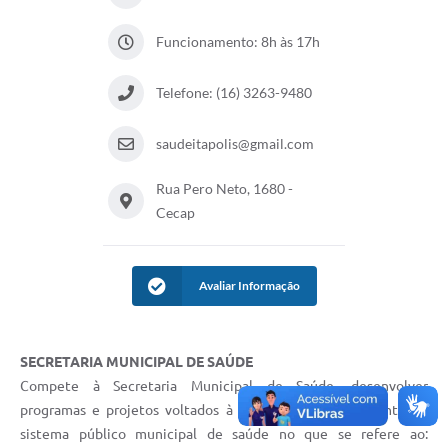
Documentos
Funcionamento: 8h às 17h
Distritos
Telefone: (16) 3263-9480
Água de Qualidade
Gasoduto (Gás Natural)
saudeitapolis@gmail.com
Feriados Municipais
Rua Pero Neto, 1680 -
Cecap
Bairros Rurais
História
Avaliar Informação
Galeria de Fotos
Ouvidoria Municipal
SECRETARIA MUNICIPAL DE SAÚDE
Audiências Públicas
Compete à Secretaria Municipal de Saúde, desenvolver
programas e projetos voltados à melhoria no atendimento do
Arquivos para Download
sistema público municipal de saúde no que se refere ao: