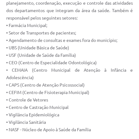
Carta de Serviços
planejamento, coordenação, execução e controle das atividades
dos departamentos que integram da área da saúde. Também é
Notícias
responsável pelos seguintes setores:
• Farmácia Municipal;
Turismo
• Setor de Transportes de pacientes;
Galeria de Vídeos
• Agendamento de consultas e exames fora do município;
• UBS (Unidade Básica de Saúde)
Projetos
• USF (Unidade de Saúde da Família)
Contas Públicas
• CEO (Centro de Especialidade Odontológica)
• CEMAIA (Centro Municipal de Atenção à Infância e
Links
Adolescência)
• CAPS (Centro de Atenção Psicossocial)
Telefones Úteis
• CEFIM (Centro de Fisioterapia Municipal)
Transparência
• Controle de Vetores
• Centro de Castração Municipal
Enquete
• Vigilância Epidemiológica
• Vigilância Sanitária
Jornal
• NASF - Núcleo de Apoio à Saúde da Família
Agenda