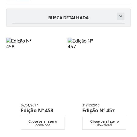
Secretarias
Serviços Online
BUSCA DETALHADA
Carta de Serviços
Contato
Legislação
Editais
Contratos
Vagas de Emprego - PAT
Plano Diretor
07/01/2017
31/12/2016
Planos de Tecnologia da Informação e Comunicação
Edição Nº 458
Edição Nº 457
Via Rápida Empresa
Clique para fazer o
Clique para fazer o
download
download
Itinerário do Transporte Público de Itápolis