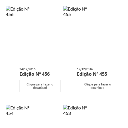
Documentos
Distritos
Água de Qualidade
Gasoduto (Gás Natural)
Feriados Municipais
Bairros Rurais
24/12/2016
17/12/2016
Edição Nº 456
Edição Nº 455
História
Clique para fazer o
Clique para fazer o
Galeria de Fotos
download
download
Ouvidoria Municipal
Audiências Públicas
Arquivos para Download