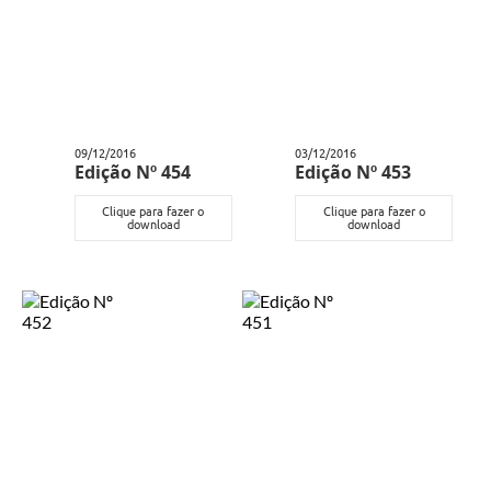
Carta de Serviços
Notícias
Turismo
Galeria de Vídeos
09/12/2016
03/12/2016
Edição Nº 454
Edição Nº 453
Projetos
Clique para fazer o
Clique para fazer o
Contas Públicas
download
download
Links
Telefones Úteis
Transparência
Enquete
Jornal
Agenda