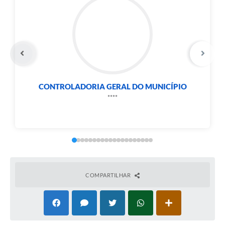
Carta de Serviços
Notícias
Turismo
Galeria de Vídeos
Projetos
CONTROLADORIA GERAL DO MUNICÍPIO
****
Contas Públicas
Links
Telefones Úteis
Transparência
COMPARTILHAR
Enquete
Jornal
Agenda