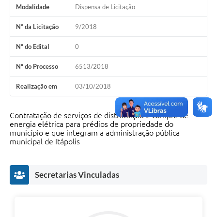
Modalidade
Dispensa de Licitação
Documentos
Nº da Licitação
9/2018
Distritos
Nº do Edital
0
Água de Qualidade
Nº do Processo
6513/2018
Gasoduto (Gás Natural)
Realização em
03/10/2018
Feriados Municipais
Bairros Rurais
Contratação de serviços de distribuição e compra de
energia elétrica para prédios de propriedade do
História
município e que integram a administração pública
municipal de Itápolis
Galeria de Fotos
Ouvidoria Municipal
Secretarias Vinculadas
Audiências Públicas
Arquivos para Download