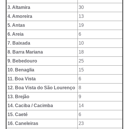
Documentos
3. Altamira
30
4. Amoreira
13
Distritos
5. Antas
19
Água de Qualidade
6. Areia
6
Gasoduto (Gás Natural)
7. Baixada
10
8. Barra Mariana
18
Feriados Municipais
9. Bebedouro
25
Bairros Rurais
10. Benaglia
15
História
11. Boa Vista
6
Galeria de Fotos
12. Boa Vista do São Lourenço
8
13. Brejão
9
Ouvidoria Municipal
14. Caciba / Cacimba
14
Audiências Públicas
15. Caeté
6
Arquivos para Download
16. Caneleiras
23