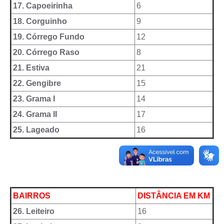
Carta de Serviços
17. Capoeirinha
6
18. Corguinho
9
Notícias
19. Córrego Fundo
12
Turismo
20. Córrego Raso
8
Galeria de Vídeos
21. Estiva
21
Projetos
22. Gengibre
15
23. Grama I
14
Contas Públicas
24. Grama II
17
Links
25. Lageado
16
Telefones Úteis
Transparência
Enquete
BAIRROS
DISTÂNCIA EM KM
Jornal
26. Leiteiro
16
Agenda