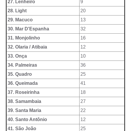
27. Lenheiro
9
e-SIC
28. Light
20
Diário Oficial
29. Macuco
13
30. Mar D'Espanha
32
31. Monjolinho
16
32. Olaria / Atibaia
12
33. Onça
10
34. Palmeiras
36
35. Quadro
25
36. Queimada
41
37. Roseirinha
18
38. Samambaia
27
39. Santa Maria
22
40. Santo Antônio
12
41. São João
25