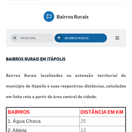
Secretarias
Serviços Online
Bairros Rurais
Carta de Serviços
Contato
PRINCIPAL
BAIRROS RURAIS
Legislação
Editais
BAIRROS RURAIS EM ITÁPOLIS
Contratos
Bairros Rurais localizados na extensão territorial do
Vagas de Emprego - PAT
município de Itápolis e suas respectivas distâncias, calculadas
Plano Diretor
em linha reta a partir da área central da cidade.
Planos de Tecnologia da Informação e Comunicação
BAIRROS
DISTÂNCIA EM KM
Via Rápida Empresa
1. Água Choca
25
Itinerário do Transporte Público de Itápolis
2. Aldeia
13