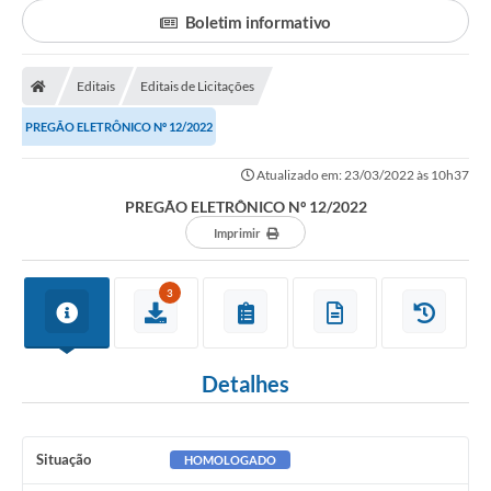
Secretarias
Boletim informativo
Serviços Online
Editais
Editais de Licitações
Carta de Serviços
PREGÃO ELETRÔNICO Nº 12/2022
Contato
Legislação
Atualizado em: 23/03/2022 às 10h37
PREGÃO ELETRÔNICO Nº 12/2022
Editais
Imprimir
Contratos
3
Vagas de Emprego - PAT
Plano Diretor
Detalhes
Planos de Tecnologia da Informação e Comunicação
Via Rápida Empresa
Situação
HOMOLOGADO
Itinerário do Transporte Público de Itápolis