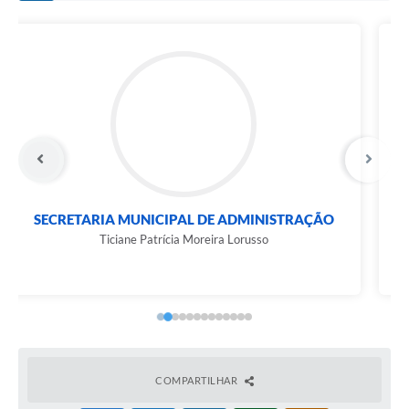
Carta de Serviços
Notícias
Turismo
Galeria de Vídeos
Projetos
Contas Públicas
O
SECRETARIA MUNICIPAL DE GOVERNO E
Links
ASSUNTOS...
Telefones Úteis
Marco Polo Falkembach Vieira
Transparência
Enquete
Jornal
COMPARTILHAR
Agenda