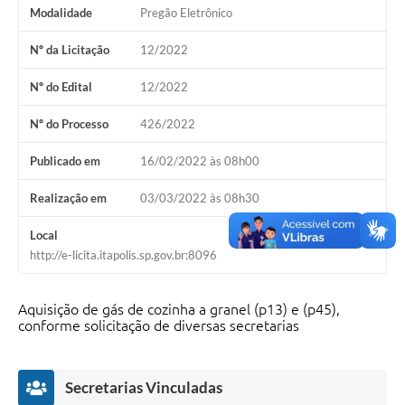
Modalidade
Pregão Eletrônico
Documentos
Nº da Licitação
12/2022
Distritos
Nº do Edital
12/2022
Água de Qualidade
Nº do Processo
426/2022
Gasoduto (Gás Natural)
Publicado em
16/02/2022 às 08h00
Feriados Municipais
Realização em
03/03/2022 às 08h30
Bairros Rurais
História
Local
http://e-licita.itapolis.sp.gov.br:8096
Galeria de Fotos
Ouvidoria Municipal
Aquisição de gás de cozinha a granel (p13) e (p45),
conforme solicitação de diversas secretarias
Audiências Públicas
Arquivos para Download
Secretarias Vinculadas