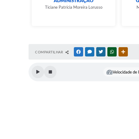
ADMINISTRAÇÃO
G
Ticiane Patrícia Moreira Lorusso
M
COMPARTILHAR
FACEBOOK
MESSENGER
TWITTER
WHATSAPP
OUTRAS
Velocidade de l