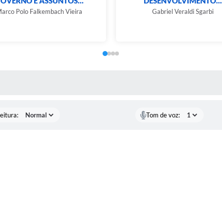
OVERNO E ASSUNTOS...
DESENVOLVIMENTO...
arco Polo Falkembach Vieira
Gabriel Veraldi Sgarbi
 MÍDIAS
eitura:
Tom de voz: