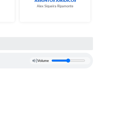
ASSUNTOS JURÍDICOS
DE
Alex Siqueira Ripamonte
R
Volume