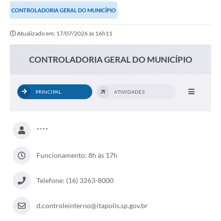
Secretarias
CONTROLADORIA GERAL DO MUNICÍPIO
Serviços Online
Atualizado em: 17/07/2026 às 16h11
Carta de Serviços
CONTROLADORIA GERAL DO MUNICÍPIO
Contato
Legislação
PRINCIPAL
ATIVIDADES
Editais
Contratos
****
Vagas de Emprego - PAT
Funcionamento: 8h às 17h
Plano Diretor
Planos de Tecnologia da Informação e Comunicação
Telefone: (16) 3263-8000
Via Rápida Empresa
d.controleinterno@itapolis.sp.gov.br
Itinerário do Transporte Público de Itápolis