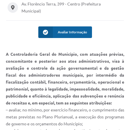
Av. Florêncio Terra, 399 - Centro (Prefeitura
Documentos
Municipal)
Distritos
Água de Qualidade
Avaliar Informação
Gasoduto (Gás Natural)
Feriados Municipais
A Controladoria Geral do Município, com atuações prévias,
concomitante e posterior aos atos administrativos, visa à
Bairros Rurais
avaliação e controle da ação governamental e da gestão
História
fiscal dos administradores municipais, por intermédio da
fiscalização contábil, financeira, orçamentária, operacional e
Galeria de Fotos
patrimonial, quanto à legalidade, impessoalidade, moralidade,
publicidade e eficiência, aplicação das subvenções e renúncia
Ouvidoria Municipal
de receitas e, em especial, tem as seguintes atribuições:
Audiências Públicas
– avaliar, no mínimo, por exercício financeiro, o cumprimento das
metas previstas no Plano Plurianual, a execução dos programas
Arquivos para Download
de governo e os orçamentos do Município;