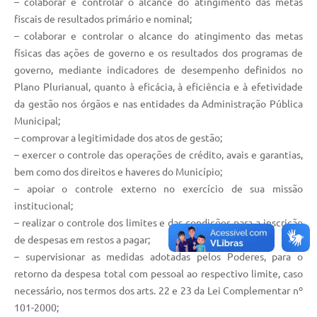
– colaborar e controlar o alcance do atingimento das metas
Carta de Serviços
fiscais de resultados primário e nominal;
Notícias
– colaborar e controlar o alcance do atingimento das metas
físicas das ações de governo e os resultados dos programas de
Turismo
governo, mediante indicadores de desempenho definidos no
Galeria de Vídeos
Plano Plurianual, quanto à eficácia, à eficiência e à efetividade
da gestão nos órgãos e nas entidades da Administração Pública
Projetos
Municipal;
– comprovar a legitimidade dos atos de gestão;
Contas Públicas
– exercer o controle das operações de crédito, avais e garantias,
Links
bem como dos direitos e haveres do Município;
– apoiar o controle externo no exercício de sua missão
Telefones Úteis
institucional;
– realizar o controle dos limites e das condições para a inscrição
Transparência
de despesas em restos a pagar;
Enquete
– supervisionar as medidas adotadas pelos Poderes, para o
retorno da despesa total com pessoal ao respectivo limite, caso
Jornal
necessário, nos termos dos arts. 22 e 23 da Lei Complementar nº
Agenda
101-2000;