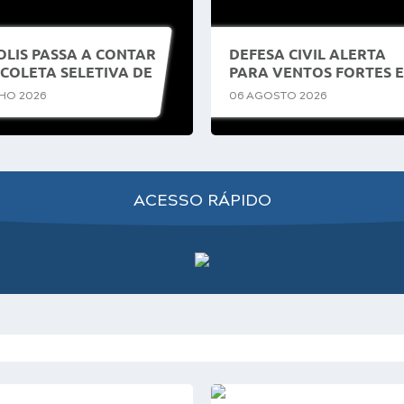
OLIS PASSA A CONTAR
DEFESA CIVIL ALERTA
COLETA SELETIVA DE
PARA VENTOS FORTES E
 E REFORÇA
MUDANÇA NO TEMPO
NHO 2026
06 AGOSTO 2026
PROMISSO COM A
ENTRE QUINTA-FEIRA (0
ENTABILIDADE
E DOMINGO (09) EM
ITÁPOLIS
ACESSO RÁPIDO