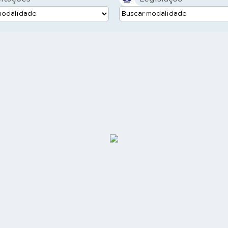
 de santos, sendo algumas
portadas da Europa. O orgão
alemã é uma raridade única
asil e o segundo no mundo.