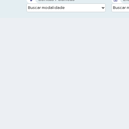
imagens
delas im
de origem 
no Br