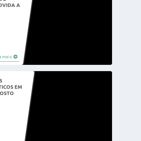
OVIDA A
a mais
S
TICOS EM
GOSTO