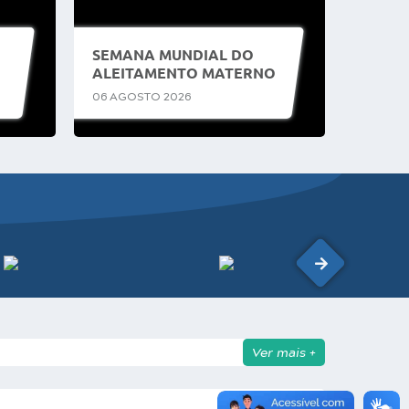
SEMANA MUNDIAL DO
ALEITAMENTO MATERNO
REFORÇA A IMPORTÂNCIA
06 AGOSTO 2026
6)
DA AMAMENTAÇÃO PARA
A SAÚDE DE MÃES E BEBÊS
Ver mais +