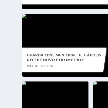
GUARDA CIVIL MUNICIPAL DE ITÁPOLIS
RECEBE NOVO ETILÔMETRO E
AGENTES PASSAM POR CAPACITAÇÃO
03 AGOSTO 2026
PARA UTILIZAÇÃO DO EQUIPAMENTO