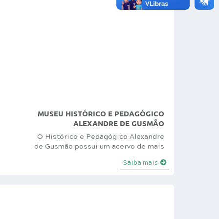
MUSEU HISTÓRICO E PEDAGÓGICO
ALEXANDRE DE GUSMÃO
O Histórico e Pedagógico Alexandre
de Gusmão possui um acervo de mais
de 15 mil itens doados pela população
Saiba mais
ao longo de 162 anos de história de
Itápolis. Fundado em 22 de setembro
1966, pela lei estadual 46.795 o prédio
foi construído de 10 de outubro de
1910. Reinaugurado em 29 de Junho de
2024, o Museu abriga instrumentos