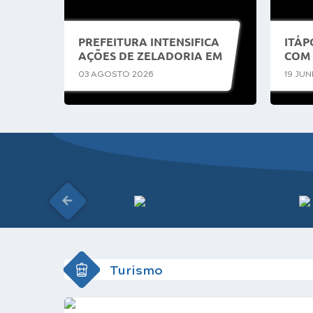
PREFEITURA INTENSIFICA
ITÁP
AÇÕES DE ZELADORIA EM
COM 
ÁREAS VERDES E ESPAÇOS
LIXO
03 AGOSTO 2026
19 JU
PÚBLICOS
COM
SUST
Turismo