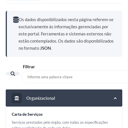
Secretarias
Serviços Online
Os dados disponibilizados nesta página referem-se
Carta de Serviços
exclusivamente às informações gerenciadas por
este portal. Ferramentas e sistemas externos não
Contato
estão contemplados. Os dados são disponibilizados
Legislação
no formato
JSON
.
Editais
Filtrar
Contratos
Vagas de Emprego - PAT
Plano Diretor
Organizacional
Planos de Tecnologia da Informação e Comunicação
Via Rápida Empresa
Carta de Serviços
Serviços prestados pelo órgão, com todas as especificações
Itinerário do Transporte Público de Itápolis