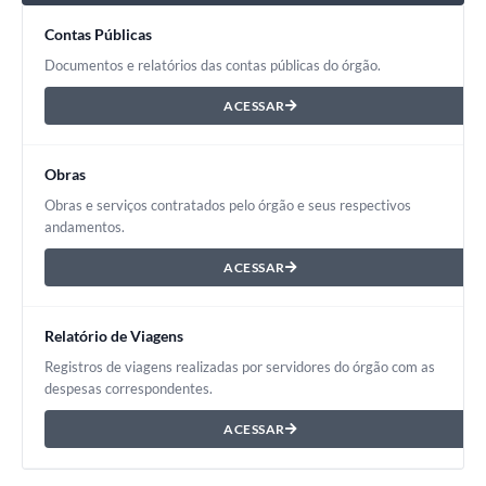
Carta de Serviços
Contas Públicas
Notícias
Documentos e relatórios das contas públicas do órgão.
Turismo
ACESSAR
Galeria de Vídeos
Obras
Projetos
Obras e serviços contratados pelo órgão e seus respectivos
Contas Públicas
andamentos.
Links
ACESSAR
Telefones Úteis
Relatório de Viagens
Transparência
Registros de viagens realizadas por servidores do órgão com as
Enquete
despesas correspondentes.
Jornal
ACESSAR
Agenda