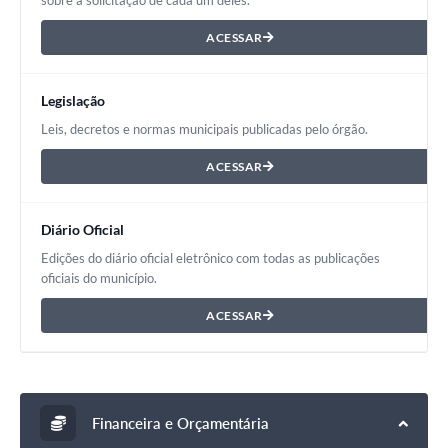
sobre a solicitação de cada um deles.
Documentos
ACESSAR
Distritos
Legislação
Água de Qualidade
Leis, decretos e normas municipais publicadas pelo órgão.
Gasoduto (Gás Natural)
ACESSAR
Feriados Municipais
Bairros Rurais
Diário Oficial
Edições do diário oficial eletrônico com todas as publicações
História
oficiais do município.
Galeria de Fotos
ACESSAR
Ouvidoria Municipal
Audiências Públicas
Arquivos para Download
Financeira e Orçamentária