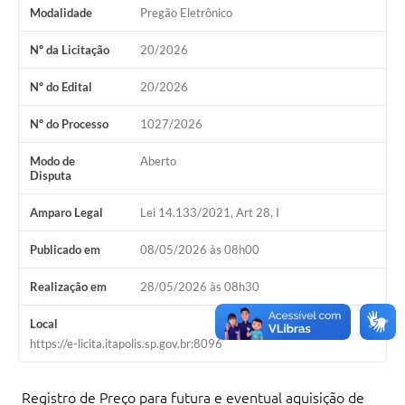
Modalidade
Pregão Eletrônico
Documentos
Nº da Licitação
20/2026
Distritos
Nº do Edital
20/2026
Água de Qualidade
Nº do Processo
1027/2026
Gasoduto (Gás Natural)
Modo de
Aberto
Feriados Municipais
Disputa
Bairros Rurais
Amparo Legal
Lei 14.133/2021, Art 28, I
História
Publicado em
08/05/2026 às 08h00
Galeria de Fotos
Realização em
28/05/2026 às 08h30
Ouvidoria Municipal
Local
Audiências Públicas
https://e-licita.itapolis.sp.gov.br:8096
Arquivos para Download
Registro de Preço para futura e eventual aquisição de