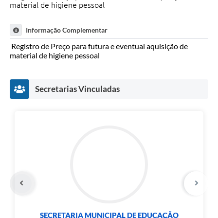
Carta de Serviços
material de higiene pessoal
Notícias
Informação Complementar
Turismo
Registro de Preço para futura e eventual aquisição de
material de higiene pessoal
Galeria de Vídeos
Projetos
Secretarias Vinculadas
Contas Públicas
Links
Telefones Úteis
Transparência
Enquete
Jornal
Agenda
SECRETARIA MUNICIPAL DE EDUCAÇÃO