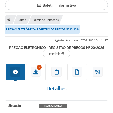
Secretarias
Boletim informativo
Serviços Online
Editais
Editais de Licitações
Carta de Serviços
PREGÃO ELETRÔNICO - REGISTRO DE PREÇOS Nº 20/2026
Contato
Legislação
Atualizado em: 17/07/2026 às 11h27
PREGÃO ELETRÔNICO - REGISTRO DE PREÇOS Nº 20/2026
Editais
Imprimir
Contratos
3
Vagas de Emprego - PAT
Plano Diretor
Detalhes
Planos de Tecnologia da Informação e Comunicação
Via Rápida Empresa
Situação
FRACASSADA
Itinerário do Transporte Público de Itápolis