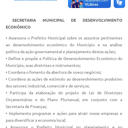
Carta de Serviços
Notícias
SECRETARIA MUNICIPAL DE DESENVOLVIMENTO
Turismo
ECONÔMICO
Galeria de Vídeos
• Assessora o Prefeito Municipal sobre os assuntos pertinentes
ao desenvolvimento econômico do Município e na análise
Projetos
política da ação governamental e planejamento destas ações;
Contas Públicas
• Define e propõe a Política de Desenvolvimento Econômico do
Município, suas diretrizes e instrumentos;
Links
• Coordena o fomento da abertura de novos negócios;
• Coordena as ações de estímulo ao desenvolvimento produtivo
Telefones Úteis
dos setores: industrial, comercial e de serviços;
Transparência
• Participa da elaboração do projeto de Lei de Diretrizes
Orçamentárias e do Plano Plurianual, em conjunto com a
Enquete
Secretaria de Finanças;
Jornal
• Implementa programas e ações para atrair novas empresas e
para diversificar a economia local;
Agenda
• Assessora o Prefeito Municipal no planejamento e no