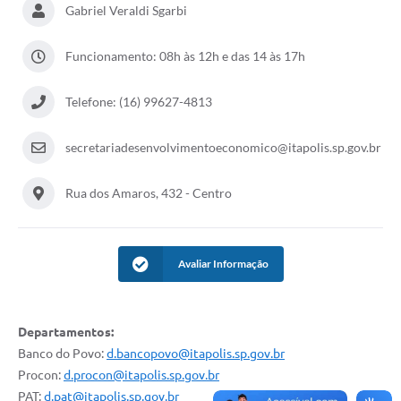
Gabriel Veraldi Sgarbi
Documentos
Funcionamento: 08h às 12h e das 14 às 17h
Distritos
Água de Qualidade
Telefone: (16) 99627-4813
Gasoduto (Gás Natural)
secretariadesenvolvimentoeconomico@itapolis.sp.gov.br
Feriados Municipais
Rua dos Amaros, 432 - Centro
Bairros Rurais
História
Avaliar Informação
Galeria de Fotos
Ouvidoria Municipal
Departamentos:
Audiências Públicas
Banco do Povo:
d.bancopovo@itapolis.sp.gov.br
Arquivos para Download
Procon:
d.procon@itapolis.sp.gov.br
PAT:
d.pat@itapolis.sp.gov.br