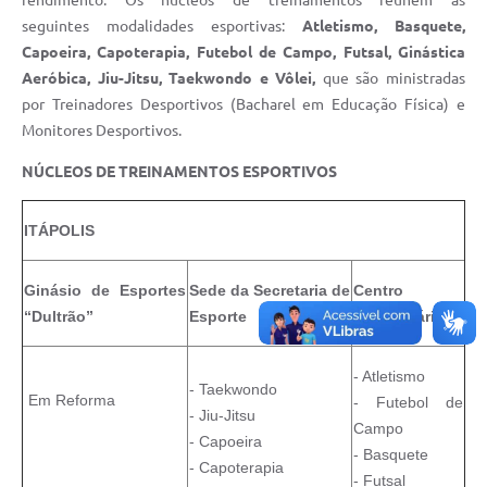
rendimento. Os núcleos de treinamentos reúnem as
Carta de Serviços
seguintes modalidades esportivas:
Atletismo, Basquete,
Notícias
Capoeira, Capoterapia, Futebol de Campo, Futsal, Ginástica
Aeróbica, Jiu-Jitsu, Taekwondo e Vôlei,
que são ministradas
Turismo
por
Treinadores Desportivos (Bacharel em Educação Física) e
Monitores Desportivos.
Galeria de Vídeos
NÚCLEOS DE TREINAMENTOS ESPORTIVOS
Projetos
Contas Públicas
ITÁPOLIS
Links
Ginásio de Esportes
Sede da Secretaria de
Centro
Telefones Úteis
“Dultrão”
Esporte
Comunitário
Transparência
- Atletismo
Enquete
- Taekwondo
Em Reforma
- Futebol de
- Jiu-Jitsu
Campo
Jornal
- Capoeira
- Basquete
- Capoterapia
Agenda
- Futsal