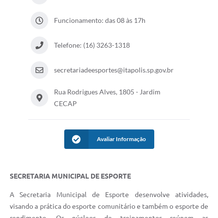
Documentos
Funcionamento: das 08 às 17h
Distritos
Telefone: (16) 3263-1318
Água de Qualidade
Gasoduto (Gás Natural)
secretariadeesportes@itapolis.sp.gov.br
Feriados Municipais
Rua Rodrigues Alves, 1805 - Jardim
CECAP
Bairros Rurais
História
Avaliar Informação
Galeria de Fotos
Ouvidoria Municipal
SECRETARIA MUNICIPAL DE ESPORTE
Audiências Públicas
A Secretaria Municipal de Esporte desenvolve atividades,
Arquivos para Download
visando a prática do esporte comunitário e também o esporte de