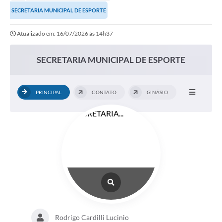
Secretarias
SECRETARIA MUNICIPAL DE ESPORTE
Serviços Online
Atualizado em: 16/07/2026 às 14h37
Carta de Serviços
SECRETARIA MUNICIPAL DE ESPORTE
Contato
Legislação
PRINCIPAL
CONTATO
GINÁSIO
Editais
Contratos
Vagas de Emprego - PAT
Plano Diretor
Planos de Tecnologia da Informação e Comunicação
Via Rápida Empresa
Itinerário do Transporte Público de Itápolis
Rodrigo Cardilli Lucinio