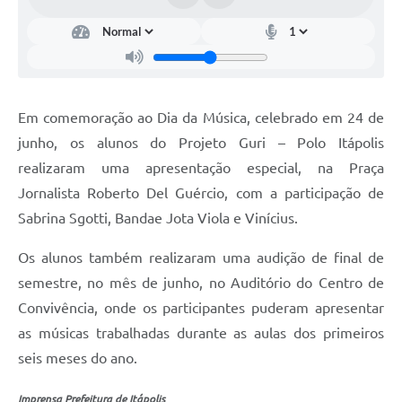
Documentos
Distritos
Água de Qualidade
Em comemoração ao Dia da Música, celebrado em 24 de
Gasoduto (Gás Natural)
junho, os alunos do Projeto Guri – Polo Itápolis
Feriados Municipais
realizaram uma apresentação especial, na Praça
Jornalista Roberto Del Guércio, com a participação de
Bairros Rurais
Sabrina Sgotti, Bandae Jota Viola e Vinícius.
História
Os alunos também realizaram uma audição de final de
Galeria de Fotos
semestre, no mês de junho, no Auditório do Centro de
Ouvidoria Municipal
Convivência, onde os participantes puderam apresentar
as músicas trabalhadas durante as aulas dos primeiros
Audiências Públicas
seis meses do ano.
Arquivos para Download
Imprensa Prefeitura de Itápolis