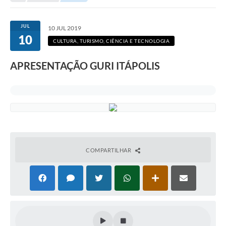
Secretarias
Serviços Online
JUL
10 JUL 2019
10
Carta de Serviços
CULTURA, TURISMO, CIÊNCIA E TECNOLOGIA
Contato
APRESENTAÇÃO GURI ITÁPOLIS
Legislação
Editais
Contratos
Vagas de Emprego - PAT
COMPARTILHAR
Plano Diretor
Planos de Tecnologia da Informação e Comunicação
Via Rápida Empresa
Itinerário do Transporte Público de Itápolis