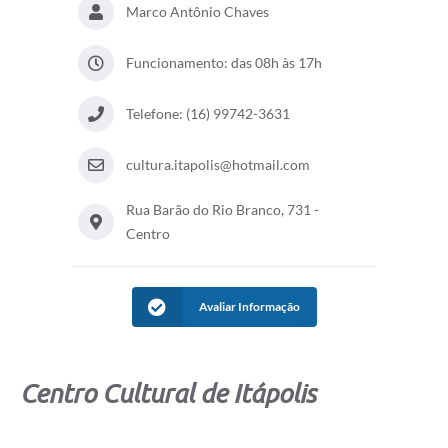
Marco Antônio Chaves
Documentos
Funcionamento: das 08h às 17h
Distritos
Água de Qualidade
Telefone: (16) 99742-3631
Gasoduto (Gás Natural)
cultura.itapolis@hotmail.com
Feriados Municipais
Rua Barão do Rio Branco, 731 -
Bairros Rurais
Centro
História
Galeria de Fotos
Avaliar Informação
Ouvidoria Municipal
Audiências Públicas
Centro Cultural de Itápolis
Arquivos para Download