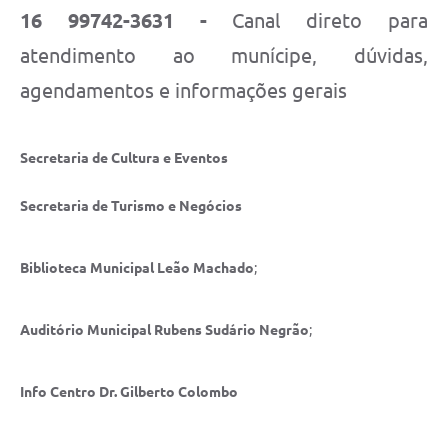
Carta de Serviços
16 99742-3631 -
Canal direto para
Notícias
atendimento ao munícipe, dúvidas,
Turismo
agendamentos e informações gerais
Galeria de Vídeos
Secretaria de Cultura e Eventos
Projetos
Contas Públicas
Secretaria de Turismo e Negócios
Links
Biblioteca Municipal Leão Machado
;
Telefones Úteis
Transparência
Auditório Municipal Rubens Sudário Negrão
;
Enquete
Info Centro Dr. Gilberto Colombo
Jornal
Agenda