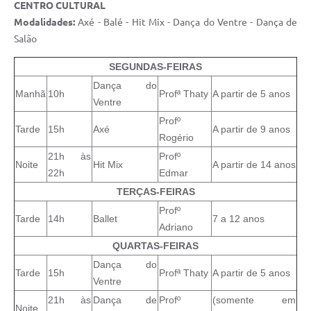
CENTRO CULTURAL
Modalidades:
Axé - Balé - Hit Mix - Dança do Ventre - Dança de
Salão
SEGUNDAS-FEIRAS
Dança do
Manhã
10h
Profª Thaty
A partir de 5 anos
Ventre
Profº
Tarde
15h
Axé
A partir de 9 anos
Rogério
21h às
Profº
Noite
Hit Mix
A partir de 14 anos
22h
Edmar
TERÇAS-FEIRAS
Profº
Tarde
14h
Ballet
7 a 12 anos
Adriano
QUARTAS-FEIRAS
Dança do
Tarde
15h
Profª Thaty
A partir de 5 anos
Ventre
21h às
Dança de
Profº
(somente em
Noite