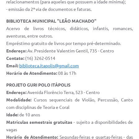
relacionamentos (para aqueles que possuem a idade mínima);
- emissão da 2ª via de documentos e faturas.
BIBLIOTECA MUNICIPAL "LEÃO MACHADO"
Acervo de
livros técnicos, didáticos, infantis, romances,
aventuras, entre outros.
Empréstimo gratuito de livros por tempo pré-determinado.
Endereço:
Av. Presidente Valentim Gentil, 735 - Centro
Contato:
(16) 3262-0514
Email:
biblioteca.itapolis@gmail.com
Horário de Atendimento:
08 às 17h
PROJETO GURI POLO ITÁPOLIS
Endereço:
Avenida Florêncio Terra, 523 - Centro
Modalidade:
Cursos sequenciais de Violão, Percussão, Canto
com disciplinas de Teoria e Coral
Idade:
de 10 anos
Matrículas semestrais gratuitas
-
sujeito a disponibilidades de
vagas
Horário de Atendimento:
Segundas-feiras e quartas-feiras - das