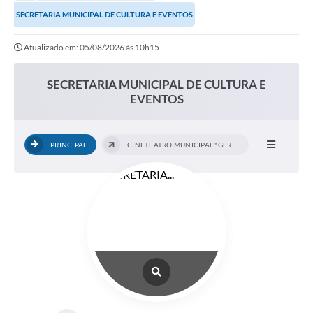
Secretarias
SECRETARIA MUNICIPAL DE CULTURA E EVENTOS
Serviços Online
Atualizado em: 05/08/2026 às 10h15
Carta de Serviços
SECRETARIA MUNICIPAL DE CULTURA E
Contato
EVENTOS
Legislação
Editais
PRINCIPAL
CINETEATRO MUNICIPAL "GERALDO ALVES
Contratos
Vagas de Emprego - PAT
Plano Diretor
Planos de Tecnologia da Informação e Comunicação
Via Rápida Empresa
Itinerário do Transporte Público de Itápolis