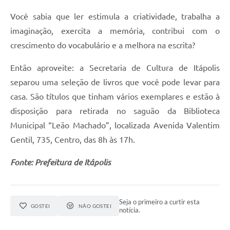
Carta de Serviços
Você sabia que ler estimula a criatividade, trabalha a
Notícias
imaginação, exercita a memória, contribui com o
Turismo
crescimento do vocabulário e a melhora na escrita?
Galeria de Vídeos
Então aproveite: a Secretaria de Cultura de Itápolis
separou uma seleção de livros que você pode levar para
Projetos
casa. São títulos que tinham vários exemplares e estão à
Contas Públicas
disposição para retirada no saguão da Biblioteca
Links
Municipal “Leão Machado”, localizada Avenida Valentim
Gentil, 735, Centro, das 8h às 17h.
Telefones Úteis
Fonte: Prefeitura de Itápolis
Transparência
Enquete
Seja o primeiro a curtir esta
Jornal
GOSTEI
NÃO GOSTEI
notícia.
Agenda