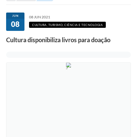
Secretarias
Serviços Online
JUN
08 JUN 2021
08
Carta de Serviços
CULTURA, TURISMO, CIÊNCIA E TECNOLOGIA
Contato
Cultura disponibiliza livros para doação
Legislação
Editais
Contratos
Vagas de Emprego - PAT
Plano Diretor
Planos de Tecnologia da Informação e Comunicação
Via Rápida Empresa
Itinerário do Transporte Público de Itápolis