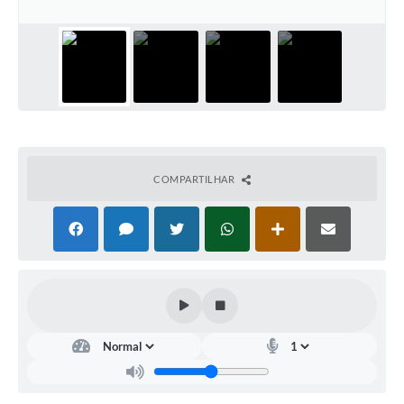
Documentos
Distritos
Água de Qualidade
Gasoduto (Gás Natural)
Feriados Municipais
COMPARTILHAR
Bairros Rurais
História
Galeria de Fotos
Ouvidoria Municipal
Audiências Públicas
Arquivos para Download