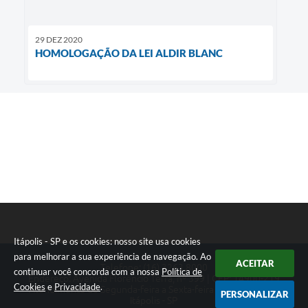
29 DEZ 2020
HOMOLOGAÇÃO DA LEI ALDIR BLANC
Itápolis - SP e os cookies: nosso site usa cookies
para melhorar a sua experiência de navegação. Ao
ACEITAR
Telefone: (16) 3263.8000
continuar você concorda com a nossa
Política de
Endereço: Avenida Florêncio Terra, nº 399 | CEP: 14900-219
Cookies
e
Privacidade
.
Atendimento de Segunda-feira a Sexta-feira das 08h às 17h
PERSONALIZAR
Itápolis - SP