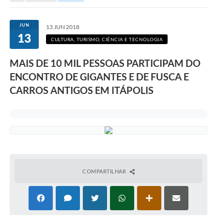
Secretarias
Serviços Online
JUN
13 JUN 2018
13
Carta de Serviços
CULTURA, TURISMO, CIÊNCIA E TECNOLOGIA
Contato
MAIS DE 10 MIL PESSOAS PARTICIPAM DO
ENCONTRO DE GIGANTES E DE FUSCA E
Legislação
CARROS ANTIGOS EM ITÁPOLIS
Editais
Contratos
Vagas de Emprego - PAT
Plano Diretor
Planos de Tecnologia da Informação e Comunicação
COMPARTILHAR
Via Rápida Empresa
Itinerário do Transporte Público de Itápolis