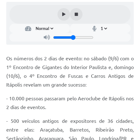
Documentos
Distritos
Água de Qualidade
Gasoduto (Gás Natural)
Feriados Municipais
Os números dos 2 dias de evento: no sábado (9/6) com o
1º Encontro de Gigantes do Interior Paulista e, domingo
Bairros Rurais
(10/6), o 4º Encontro de Fuscas e Carros Antigos de
História
Itápolis revelam um grande sucesso:
Galeria de Fotos
- 10.000 pessoas passaram pelo Aeroclube de Itápolis nos
Ouvidoria Municipal
2 dias de eventos.
Audiências Públicas
- 500 veículos antigos de expositores de 36 cidades,
entre elas: Araçatuba, Barretos, Ribeirão Preto,
Arquivos para Download
Sertãozinho, Araraquara, São Paulo, Londrina/PR e