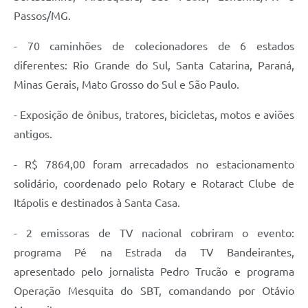
Carta de Serviços
Passos/MG.
Notícias
- 70 caminhões de colecionadores de 6 estados
Turismo
diferentes: Rio Grande do Sul, Santa Catarina, Paraná,
Minas Gerais, Mato Grosso do Sul e São Paulo.
Galeria de Vídeos
Projetos
- Exposição de ônibus, tratores, bicicletas, motos e aviões
antigos.
Contas Públicas
- R$ 7864,00 foram arrecadados no estacionamento
Links
solidário, coordenado pelo Rotary e Rotaract Clube de
Telefones Úteis
Itápolis e destinados à Santa Casa.
Transparência
- 2 emissoras de TV nacional cobriram o evento:
Enquete
programa Pé na Estrada da TV Bandeirantes,
apresentado pelo jornalista Pedro Trucão e programa
Jornal
Operação Mesquita do SBT, comandando por Otávio
Agenda