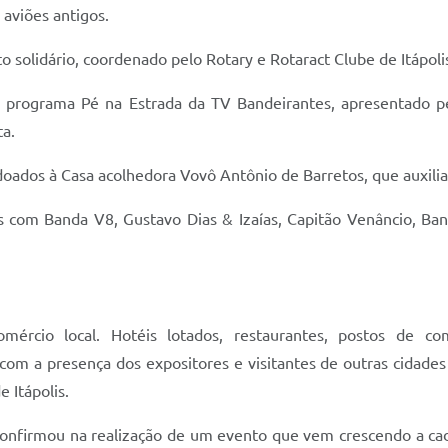
 aviões antigos.
solidário, coordenado pelo Rotary e Rotaract Clube de Itápolis
: programa Pé na Estrada da TV Bandeirantes, apresentado p
a.
oados à Casa acolhedora Vovô Antônio de Barretos, que auxilia 
s com Banda V8, Gustavo Dias & Izaías, Capitão Venâncio, Ba
rcio local. Hotéis lotados, restaurantes, postos de combu
m a presença dos expositores e visitantes de outras cidades q
 Itápolis.
se confirmou na realização de um evento que vem crescendo a 