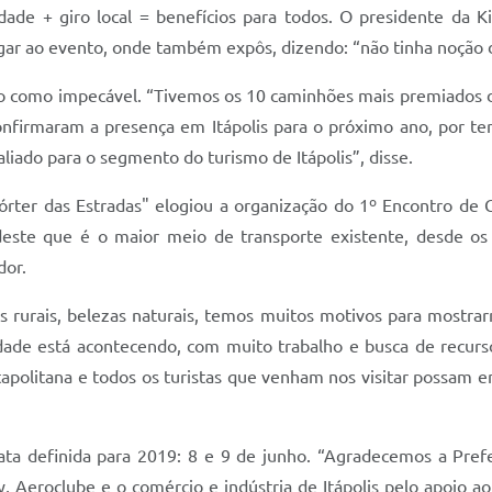
dade + giro local = benefícios para todos. O presidente da K
gar ao evento, onde também expôs, dizendo: “não tinha noção 
to como impecável. “Tivemos os 10 caminhões mais premiados do 
 confirmaram a presença em Itápolis para o próximo ano, por t
liado para o segmento do turismo de Itápolis”, disse.
ter das Estradas" elogiou a organização do 1º Encontro de G
este que é o maior meio de transporte existente, desde os p
dor.
ros rurais, belezas naturais, temos muitos motivos para mostra
cidade está acontecendo, com muito trabalho e busca de recu
apolitana e todos os turistas que venham nos visitar possam 
ta definida para 2019: 8 e 9 de junho. “Agradecemos a Prefei
Aeroclube e o comércio e indústria de Itápolis pelo apoio ao 