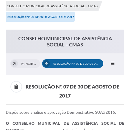
Secretarias
CONSELHO MUNICIPAL DE ASSISTÊNCIA SOCIAL – CMAS
Serviços Online
RESOLUÇÃO Nº. 07 DE 30 DE AGOSTO DE 2017
Carta de Serviços
Contato
CONSELHO MUNICIPAL DE ASSISTÊNCIA
SOCIAL – CMAS
Legislação
Editais
PRINCIPAL
RESOLUÇÃO Nº. 07 DE 30 DE AGOSTO DE...
Contratos
Vagas de Emprego - PAT
RESOLUÇÃO Nº. 07 DE 30 DE AGOSTO DE
Plano Diretor
2017
Planos de Tecnologia da Informação e Comunicação
Dispõe sobre analise e aprovação Demonstrativo SUAS 2016.
Via Rápida Empresa
O CONSELHO MUNICIPAL DE ASSISTÊNCIA SOCIAL DE
Itinerário do Transporte Público de Itápolis