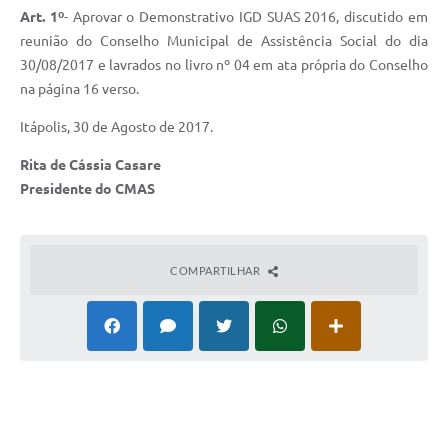
Carta de Serviços
Art. 1º
- Aprovar o Demonstrativo IGD SUAS 2016, discutido em
reunião do Conselho Municipal de Assistência Social do dia
Notícias
30/08/2017 e lavrados no livro nº 04 em ata própria do Conselho
Turismo
na página 16 verso.
Galeria de Vídeos
Itápolis, 30 de Agosto de 2017.
Projetos
Rita de Cássia Casare
Presidente do CMAS
Contas Públicas
Links
COMPARTILHAR
Telefones Úteis
Transparência
Enquete
Jornal
Agenda