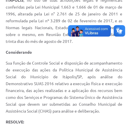
ITAPOLIS
, no uso de suas atribuições legais e regimentais
Documentos
conferidas pela Lei Municipal 1.663 e 1.666 de 01 de março de
1996, alterada pela Lei n° 2.761 de 25 de janeiro de 2011 e
Distritos
reformulada pela Lei nº 3.289 de 02 de fevereiro de 2017, e as
Normas legais Nacionais, Estaduais e Municipais que regem
Água de Qualidade
sobre o mesmo, em Reunião Extraordinária em realizada aos
Gasoduto (Gás Natural)
trinta dias do mês de agosto de 2017.
Feriados Municipais
Considerando
Bairros Rurais
Sua função de Controle Social e disposição de acompanhamento
de execução das ações da Política Municipal de Assistência
História
Social do Município de Itápolis/SP, após análise do
Demonstrativo SUAS 2016 relativo a execução física e execução
Galeria de Fotos
financeira, das ações realizadas e a aplicação dos recursos bem
Ouvidoria Municipal
como dos Serviços e Programas do Sistema Único de Assistência
Social que devem ser submetidas ao Conselho Municipal de
Audiências Públicas
Assistência Social (CMAS) para análise e deliberação.
Arquivos para Download
RESOLVE: