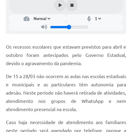
Documentos
Distritos
Água de Qualidade
Gasoduto (Gás Natural)
Os recessos escolares que estavam previstos para abril e
Feriados Municipais
outubro foram antecipados pelo Governo Estadual,
devido o agravamento da pandemia.
Bairros Rurais
De 15 a 28/03 não ocorrem as aulas nas escolas estaduais
História
e municipais e as particulares têm autonomia para
Galeria de Fotos
adesão. Neste período não haverá retirada de atividades,
Ouvidoria Municipal
atendimento nos grupos de WhatsApp e nem
atendimento presencial na escola.
Audiências Públicas
Caso haja necessidade de atendimento aos familiares
Arquivos para Download
neste período será agendado por telefone, porque a