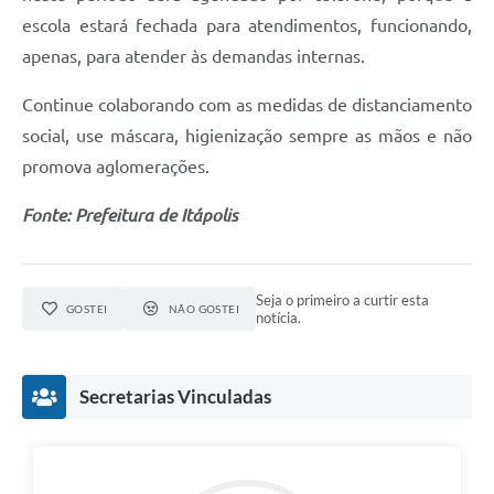
Carta de Serviços
escola estará fechada para atendimentos, funcionando,
Notícias
apenas, para atender às demandas internas.
Turismo
Continue colaborando com as medidas de distanciamento
social, use máscara, higienização sempre as mãos e não
Galeria de Vídeos
promova aglomerações.
Projetos
Fonte: Prefeitura de Itápolis
Contas Públicas
Links
Seja o primeiro a curtir esta
Telefones Úteis
GOSTEI
NÃO GOSTEI
notícia.
Transparência
Enquete
Secretarias Vinculadas
Jornal
Agenda