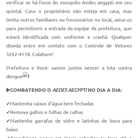
verificar se há focos do mosquito Aedes aegypti em seu
quintal. Caso o proprietário não esteja em casa, mas
tenha outros familiares ou funcionários no local, avise-os
para permitirem a entrada da equipe da prefeitura, que
estará identificada com uniforme e crachá. Qualquer
dúvida entre em contato com o Controle de Vetores
3262-4118. Colabore!
Prefeitura e Você: vamos juntos vencer a luta contra
dengue
▶️COMBATENDO O
AEDES AEGYPTI
NO DIA A DIA
:
✔Mantenha caixas d’água bem fechadas
✔Remova galhos e folhas de calhas
✔Mantenha garrafas de vidro e latinhas de boca para
baixo
✔Acondicione pneus em locais cobertos ou leve até o