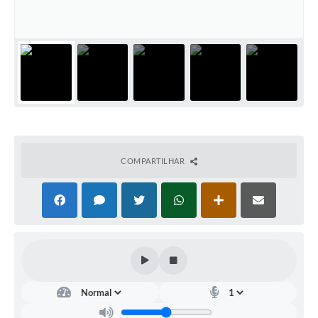
Documentos
Distritos
Água de Qualidade
Gasoduto (Gás Natural)
Feriados Municipais
Bairros Rurais
COMPARTILHAR
História
Galeria de Fotos
Ouvidoria Municipal
Audiências Públicas
Arquivos para Download