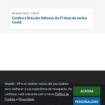
09 AGO 2021 - 13h49
Confira a lista dos faltosos da 2ª dose da vacina
Covid
Itápolis - SP e os cookies: nosso site usa cookies
para melhorar a sua experiência de navegação. Ao
ACEITAR
Telefone: (16) 3263.8000
continuar você concorda com a nossa
Política de
Endereço: Avenida Florêncio Terra, nº 399 | CEP: 14900-219
Cookies
e
Privacidade
.
Atendimento de Segunda-feira a Sexta-feira das 08h às 17h
PERSONALIZAR
Itápolis - SP