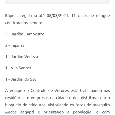
Carta de Serviços
Notícias
Itápolis registrou até 08/03/2021: 11 casos de dengue
Turismo
confirmados, sendo:
Galeria de Vídeos
5 - Jardim Campestre
Projetos
3 - Tapinas
Contas Públicas
1 - Jardim Veneza
Links
1 - Vila Santos
Telefones Úteis
1 - Jardim do Sol
Transparência
A equipe do Controle de Vetores está trabalhando nas
Enquete
residências e empresas da cidade e dos distritos, com o
Jornal
bloqueio de cridouros, vistoriando os focos do mosquito
Aedes aegypti e orientando à população, e com
Agenda