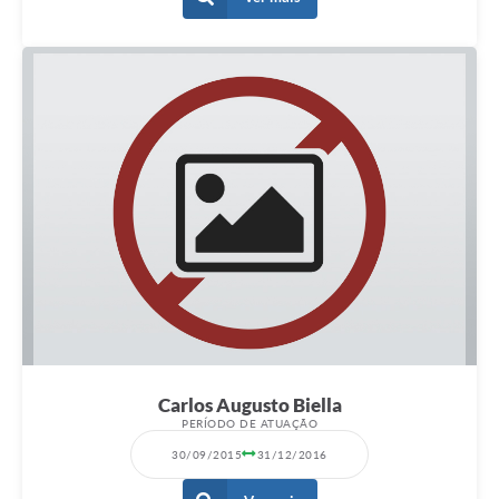
Carta de Serviços
Notícias
Turismo
Galeria de Vídeos
Projetos
Contas Públicas
Links
Telefones Úteis
Transparência
Enquete
Carlos Augusto Biella
PERÍODO DE ATUAÇÃO
Jornal
30/09/2015
31/12/2016
Agenda