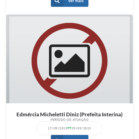
Ver mais
e-SIC
Diário Oficial
Edmércia Micheletti Diniz (Prefeita Interina)
PERÍODO DE ATUAÇÃO
17/09/2015
29/09/2015