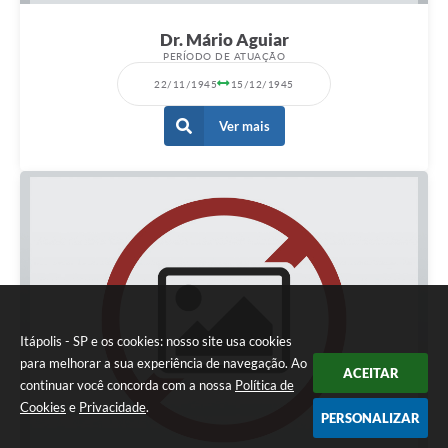
Dr. Mário Aguiar
PERÍODO DE ATUAÇÃO
22/11/1945
15/12/1945
Ver mais
Itápolis - SP e os cookies: nosso site usa cookies
para melhorar a sua experiência de navegação. Ao
ACEITAR
continuar você concorda com a nossa
Política de
Cookies
e
Privacidade
.
PERSONALIZAR