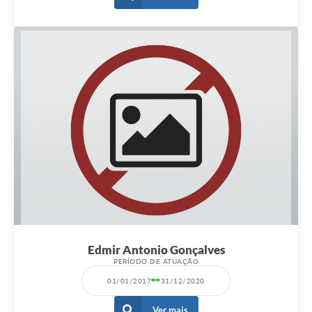
Documentos
Distritos
Água de Qualidade
Gasoduto (Gás Natural)
Feriados Municipais
Bairros Rurais
História
Galeria de Fotos
Ouvidoria Municipal
Edmir Antonio Gonçalves
Audiências Públicas
PERÍODO DE ATUAÇÃO
01/01/2017
31/12/2020
Arquivos para Download
Ver mais