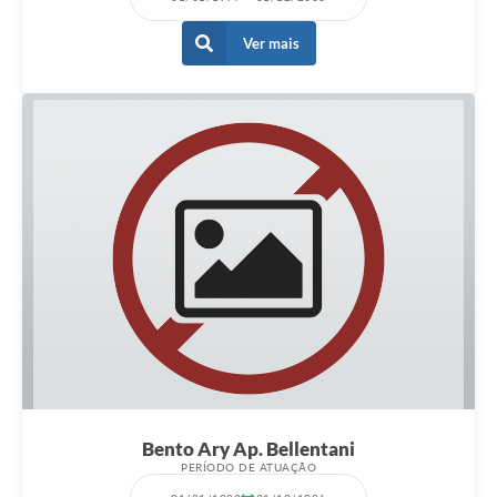
Ver mais
Bento Ary Ap. Bellentani
PERÍODO DE ATUAÇÃO