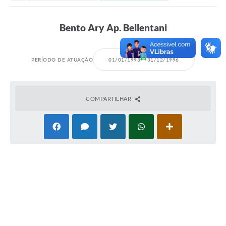
Secretarias
Serviços Online
Bento Ary Ap. Bellentani
Carta de Serviços
Contato
PERÍODO DE ATUAÇÃO
01/01/1993
31/12/1996
Legislação
Editais
COMPARTILHAR
Contratos
Vagas de Emprego - PAT
Plano Diretor
Planos de Tecnologia da Informação e Comunicação
Via Rápida Empresa
Itinerário do Transporte Público de Itápolis