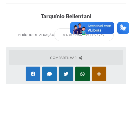
Secretarias
Serviços Online
Tarquínio Bellentani
Carta de Serviços
Contato
PERÍODO DE ATUAÇÃO
01/01/1956
21/12/1959
Legislação
Editais
COMPARTILHAR
Contratos
Vagas de Emprego - PAT
Plano Diretor
Planos de Tecnologia da Informação e Comunicação
Via Rápida Empresa
Itinerário do Transporte Público de Itápolis