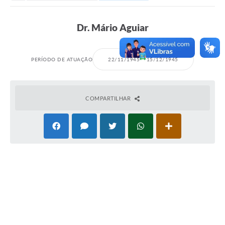
Secretarias
Serviços Online
Dr. Mário Aguiar
Carta de Serviços
Contato
PERÍODO DE ATUAÇÃO
22/11/1945
15/12/1945
Legislação
Editais
COMPARTILHAR
Contratos
Vagas de Emprego - PAT
Plano Diretor
Planos de Tecnologia da Informação e Comunicação
Via Rápida Empresa
Itinerário do Transporte Público de Itápolis