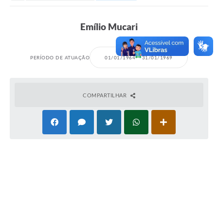
Secretarias
Serviços Online
Emílio Mucari
Carta de Serviços
Contato
PERÍODO DE ATUAÇÃO
01/01/1964
31/01/1969
Legislação
Editais
COMPARTILHAR
Contratos
Vagas de Emprego - PAT
Plano Diretor
Planos de Tecnologia da Informação e Comunicação
Via Rápida Empresa
Itinerário do Transporte Público de Itápolis