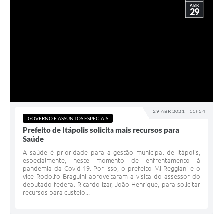
ABR
29
29 ABR 2021 - 11h54
GOVERNO E ASSUNTOS ESPECIAIS
Prefeito de Itápolis solicita mais recursos para
Saúde
A saúde é prioridade para a gestão municipal de Itápolis,
especialmente, neste momento de enfrentamento à
pandemia da Covid-19. Por isso, o prefeito Mi Reggiani e o
vice Rodolfo Braguini aproveitaram a visita do assessor do
deputado federal Ricardo Izar, João Henrique, para solicitar
recursos para custeio...