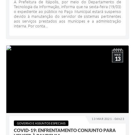
A Prefeitura de Itápolis, por meio do Departamento de
Tecnologia da Informação, informa que na sexta-feira (19/03)
o expediente ao público no Paço Municipal estará suspenso
devido à manutenção do servidor de sistemas pertinentes
aos serviços prestados aos munícipes e a administração
interna. Por conta...
MAR
13
13 MAR 2021 - 06h23
GOVERNO E ASSUNTOS ESPECIAIS
COVID-19: ENFRENTAMENTO CONJUNTO PARA