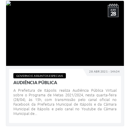
ABR
28
28 ABR 2021 - 14h34
GOVERNO E ASSUNTOS ESPECIAIS
AUDIÊNCIA PÚBLICA
A Prefeitura de Itápolis realiza Audiência Pública Virtual
sobre o Programa de Metas 2021/2024, nesta quarta-feira
(28/04), às 15h, com transmissão pelo canal oficial no
Facebook da Prefeitura Municipal de Itápolis e da Câmara
Municipal de Itápolis e pelo canal no Youtube da Câmara
Municipal de...