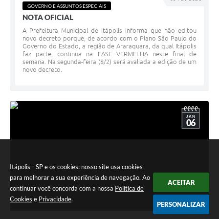
GOVERNO E ASSUNTOS ESPECIAIS
NOTA OFICIAL
A Prefeitura Municipal de Itápolis informa que não editou
novo decreto porque, de acordo com o Plano São Paulo do
Governo do Estado, a região de Araraquara, da qual Itápolis
faz parte, continua na FASE VERMELHA neste final de
semana. Na segunda-feira (8/2) será avaliada a edição de um
novo decreto.
JAN
06
Itápolis - SP e os cookies: nosso site usa cookies
para melhorar a sua experiência de navegação. Ao
ACEITAR
continuar você concorda com a nossa
Política de
Cookies
e
Privacidade
.
PERSONALIZAR