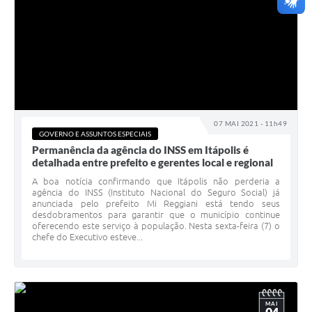
07 MAI 2021 - 11h49
GOVERNO E ASSUNTOS ESPECIAIS
Permanência da agência do INSS em Itápolis é
detalhada entre prefeito e gerentes local e regional
A boa notícia confirmando que Itápolis não perderia a
agência do INSS (Instituto Nacional do Seguro Social) já
anunciada pelo prefeito Mi Reggiani está tendo seus
desdobramentos para garantir que o município continue
oferecendo este serviço à população. Nesta sexta-feira (7) o
chefe do Executivo esteve...
MAI