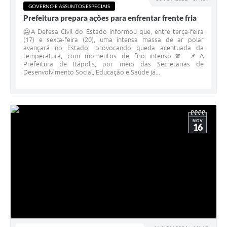
GOVERNO E ASSUNTOS ESPECIAIS
Documentos
Prefeitura prepara ações para enfrentar frente fria
Distritos
🥶A Defesa Civil do Estado informou que, entre terça-feira
(17) e sexta-feira (20), uma intensa massa de ar polar
avançará no Estado, provocando queda acentuada da
Água de Qualidade
temperatura, com momentos de frio intenso🧣 📌A
Prefeitura de Itápolis, por meio das Secretarias de
Gasoduto (Gás Natural)
Desenvolvimento Social, Educação e Saúde já...
Feriados Municipais
Bairros Rurais
NOV
16
História
Galeria de Fotos
Ouvidoria Municipal
Audiências Públicas
Arquivos para Download