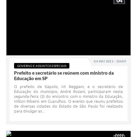
04
04 MAI 2021 - 10h09
GOVERNO E ASSUNTOS ESPECIAIS
Prefeito e secretário se reúnem com ministro da
Educação em SP
O prefeito de Itápolis, Mi Reggiani, e o secretário de
Educação do município, André Rozani, participaram nesta
segunda-feira (3) do encontro com o ministro da Educação,
Milton Ribeiro em Guarulhos. O evento que reuniu prefeitos
de diversas cidades do Estado de São Paulo foi realizado
para divulgar as...