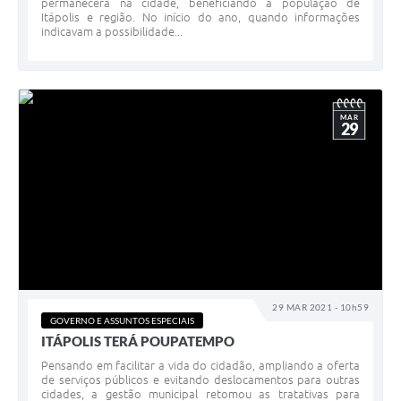
permanecerá na cidade, beneficiando à população de
Itápolis e região. No início do ano, quando informações
indicavam a possibilidade...
MAR
29
29 MAR 2021 - 10h59
GOVERNO E ASSUNTOS ESPECIAIS
ITÁPOLIS TERÁ POUPATEMPO
Pensando em facilitar a vida do cidadão, ampliando a oferta
de serviços públicos e evitando deslocamentos para outras
cidades, a gestão municipal retomou as tratativas para