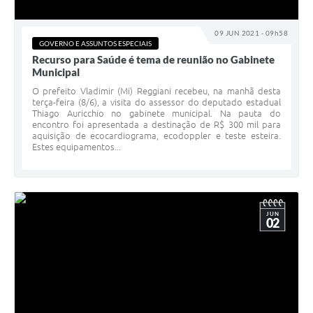
09 JUN 2021 - 09h58
GOVERNO E ASSUNTOS ESPECIAIS
Recurso para Saúde é tema de reunião no Gabinete
Municipal
O prefeito Vladimir (Mi) Reggiani recebeu, na manhã desta
terça-feira (8/6), a visita do assessor do deputado estadual
Thiago Auricchio no gabinete municipal. Na pauta do
encontro foi apresentada a destinação de R$ 300 mil para
aquisição de ecocardiograma, ecodoppler e teste esteira.
Estes equipamentos...
JUN
02