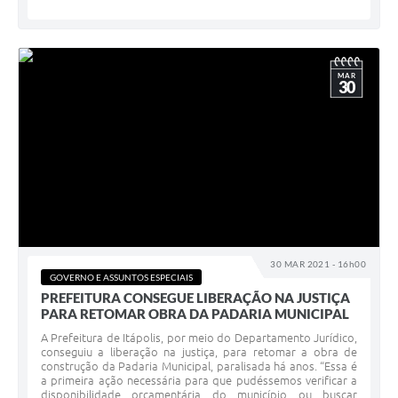
MAR
30
30 MAR 2021 - 16h00
GOVERNO E ASSUNTOS ESPECIAIS
PREFEITURA CONSEGUE LIBERAÇÃO NA JUSTIÇA
PARA RETOMAR OBRA DA PADARIA MUNICIPAL
A Prefeitura de Itápolis, por meio do Departamento Jurídico,
conseguiu a liberação na justiça, para retomar a obra de
construção da Padaria Municipal, paralisada há anos. “Essa é
a primeira ação necessária para que pudéssemos verificar a
disponibilidade orçamentária do município ou buscar