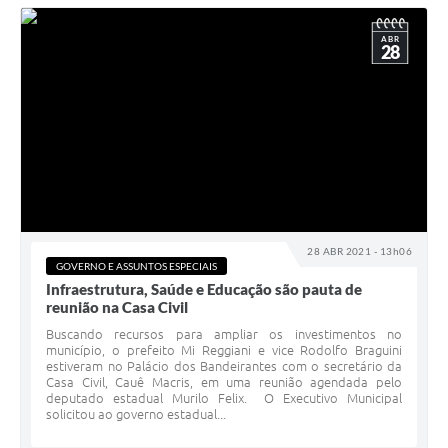
ABR
28
28 ABR 2021 - 13h06
GOVERNO E ASSUNTOS ESPECIAIS
Infraestrutura, Saúde e Educação são pauta de
reunião na Casa Civil
Buscando recursos para ampliar os investimentos no
município, o prefeito Mi Reggiani e vice Rodolfo Braguini
estiveram no Palácio dos Bandeirantes com o secretário da
Casa Civil, Cauê Macris, em uma reunião agendada pelo
deputado estadual Murilo Felix. O Executivo Municipal
solicitou ao governo estadual...