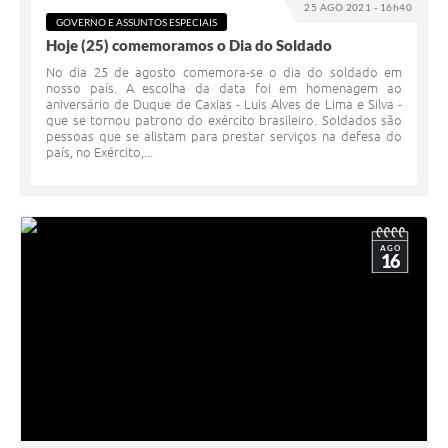
25 AGO 2021 - 16h40
GOVERNO E ASSUNTOS ESPECIAIS
e-SIC
Hoje (25) comemoramos o Dia do Soldado
Diário Oficial
No dia 25 de agosto comemora-se o dia do soldado em
nosso país. A escolha da data foi em homenagem ao
aniversário de Duque de Caxias - Luis Alves de Lima e Silva -
que se tornou patrono do exército brasileiro. Soldados são
pessoas que se alistam para prestar serviços na defesa do
país, no Exército,...
AGO
16