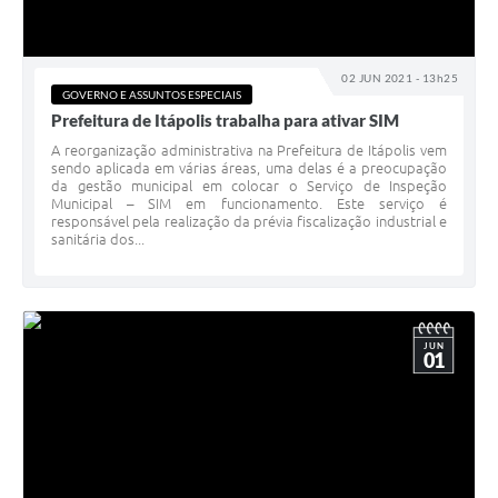
02 JUN 2021 - 13h25
GOVERNO E ASSUNTOS ESPECIAIS
Prefeitura de Itápolis trabalha para ativar SIM
A reorganização administrativa na Prefeitura de Itápolis vem
sendo aplicada em várias áreas, uma delas é a preocupação
da gestão municipal em colocar o Serviço de Inspeção
Municipal – SIM em funcionamento. Este serviço é
responsável pela realização da prévia fiscalização industrial e
sanitária dos...
JUN
01