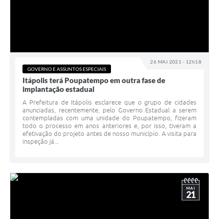
26 MAI 2021 - 12h18
GOVERNO E ASSUNTOS ESPECIAIS
Itápolis terá Poupatempo em outra fase de
implantação estadual
A Prefeitura de Itápolis esclarece que o grupo de cidades
anunciadas, recentemente, pelo Governo Estadual a serem
contempladas com uma unidade do Poupatempo, fizeram
todo o processo em anos anteriores e, por isso, tiveram a
efetivação do projeto antes de nosso município. A visita para
inspeção já...
MAI
21