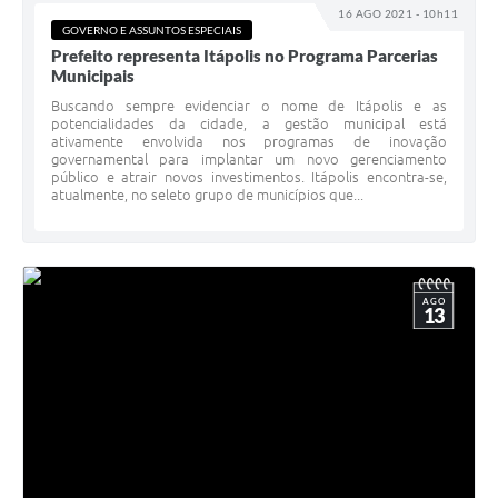
16 AGO 2021 - 10h11
GOVERNO E ASSUNTOS ESPECIAIS
Prefeito representa Itápolis no Programa Parcerias
Municipais
Buscando sempre evidenciar o nome de Itápolis e as
potencialidades da cidade, a gestão municipal está
ativamente envolvida nos programas de inovação
governamental para implantar um novo gerenciamento
público e atrair novos investimentos. Itápolis encontra-se,
atualmente, no seleto grupo de municípios que...
AGO
13