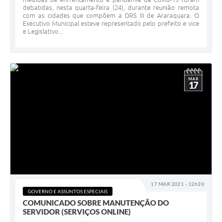
debatidas, nesta quarta-feira (24), durante reunião remota
com as cidades que compõem a DRS III de Araraquara. O
Executivo Municipal esteve representado pelo prefeito e vice
e Legislativo...
MAR
17
17 MAR 2021 - 12h20
GOVERNO E ASSUNTOS ESPECIAIS
COMUNICADO SOBRE MANUTENÇÃO DO
SERVIDOR (SERVIÇOS ONLINE)