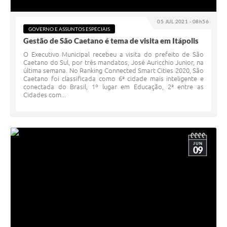
05 JUL 2021 - 08h56
GOVERNO E ASSUNTOS ESPECIAIS
Gestão de São Caetano é tema de visita em Itápolis
O Executivo Municipal recebeu a visita do prefeito de São
Caetano do Sul, por três mandatos, José Auricchio Junior, na
última semana. No Ranking Connected Smart Cities 2020, São
Caetano foi classificada como 6ª cidade mais inteligente e
conectada do Brasil, 1º lugar em Educação, 2ª entre as
Cidades com...
JUN
09