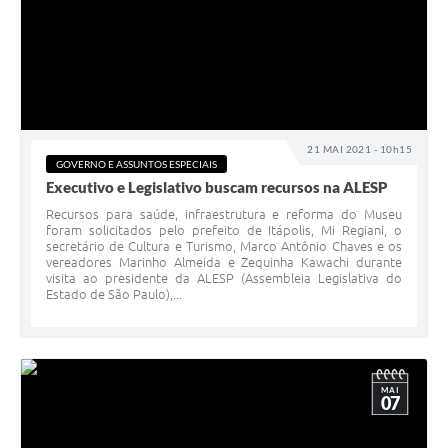
21 MAI 2021 - 10h15
GOVERNO E ASSUNTOS ESPECIAIS
Executivo e Legislativo buscam recursos na ALESP
Recursos para saúde, infraestrutura e reforma do Museu
foram solicitados pelo prefeito de Itápolis, Mi Regiani, o
secretário de Cultura e Turismo, Marco Antônio Chaves e os
vereadores Marinho Almeida e Zequinha Kawachi durante
visita ao presidente da ALESP (Assembleia Legislativa do
Estado de São Paulo),...
MAI
07