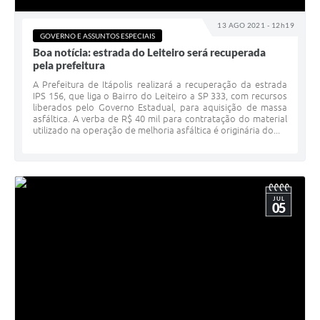
13 AGO 2021 - 12h19
GOVERNO E ASSUNTOS ESPECIAIS
Boa notícia: estrada do Leiteiro será recuperada
pela prefeitura
A Prefeitura de Itápolis realizará a recuperação da estrada
IPS 156, que liga o Bairro do Leiteiro a SP 333, com recursos
liberados pelo Governo Estadual, para aquisição de massa
asfáltica. A verba de R$ 40 mil para contratação do material
utilizado na operação de melhoria asfáltica é originária do...
JUL
05