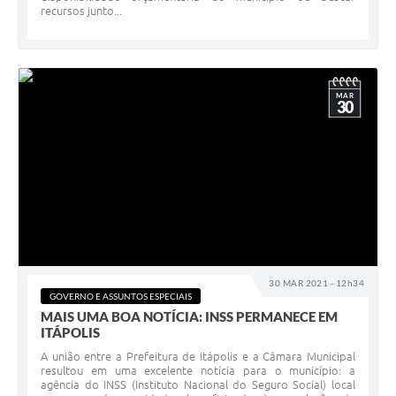
recursos junto...
MAR
30
30 MAR 2021 - 12h34
GOVERNO E ASSUNTOS ESPECIAIS
MAIS UMA BOA NOTÍCIA: INSS PERMANECE EM
ITÁPOLIS
A união entre a Prefeitura de Itápolis e a Câmara Municipal
resultou em uma excelente notícia para o município: a
agência do INSS (Instituto Nacional do Seguro Social) local