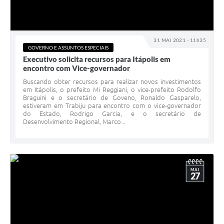
31 MAI 2021 - 11h35
GOVERNO E ASSUNTOS ESPECIAIS
Executivo solicita recursos para Itápolis em
encontro com Vice-governador
Buscando obter recursos para realizar novos investimentos
em Itápolis, o prefeito Mi Reggiani, o vice-prefeito Rodolfo
Braguini e o secretário de Goveno, Ronaldo Gasparelo,
estiveram em Trabiju para encontro com o vice-governador
do Estado, Rodrigo Garcia, e o secretário de
Desenvolvimento Regional, Marco...
MAI
27