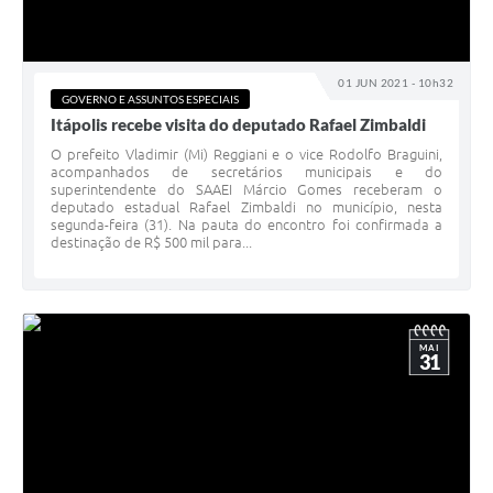
01 JUN 2021 - 10h32
GOVERNO E ASSUNTOS ESPECIAIS
Itápolis recebe visita do deputado Rafael Zimbaldi
O prefeito Vladimir (Mi) Reggiani e o vice Rodolfo Braguini,
acompanhados de secretários municipais e do
superintendente do SAAEI Márcio Gomes receberam o
deputado estadual Rafael Zimbaldi no município, nesta
segunda-feira (31). Na pauta do encontro foi confirmada a
destinação de R$ 500 mil para...
MAI
31