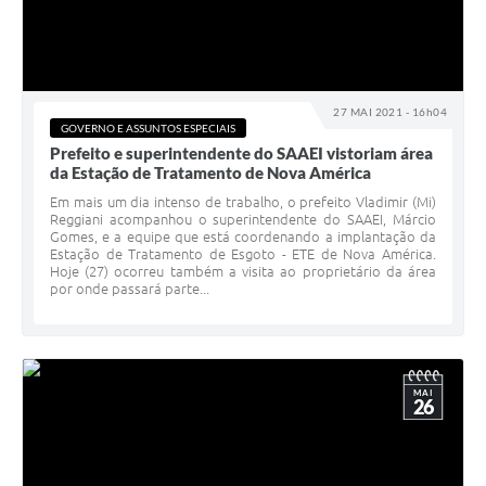
27 MAI 2021 - 16h04
GOVERNO E ASSUNTOS ESPECIAIS
Prefeito e superintendente do SAAEI vistoriam área
da Estação de Tratamento de Nova América
Em mais um dia intenso de trabalho, o prefeito Vladimir (Mi)
Reggiani acompanhou o superintendente do SAAEI, Márcio
Gomes, e a equipe que está coordenando a implantação da
Estação de Tratamento de Esgoto - ETE de Nova América.
Hoje (27) ocorreu também a visita ao proprietário da área
por onde passará parte...
MAI
26