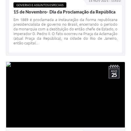
16 NOV 2021 - 11h10
Carta de Serviços
GOVERNO E ASSUNTOS ESPECIAIS
15 de Novembro- Dia da Proclamação da República
Notícias
Em 1889 é proclamada a instauração da forma republicana
Turismo
presidencialista de governo no Brasil, encerrando o período
da monarquia com a destituição do então chefe de Estado, o
Imperador D. Pedro II. O fato ocorreu na Praça da Aclamação
Galeria de Vídeos
(atual Praça da República), na cidade do Rio de Janeiro,
então capital...
Projetos
Contas Públicas
Links
AGO
25
Telefones Úteis
Transparência
Enquete
Jornal
Agenda