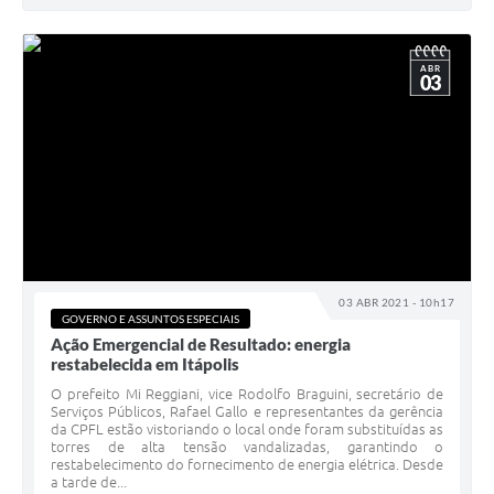
ABR
03
03 ABR 2021 - 10h17
GOVERNO E ASSUNTOS ESPECIAIS
Ação Emergencial de Resultado: energia
restabelecida em Itápolis
O prefeito Mi Reggiani, vice Rodolfo Braguini, secretário de
Serviços Públicos, Rafael Gallo e representantes da gerência
da CPFL estão vistoriando o local onde foram substituídas as
torres de alta tensão vandalizadas, garantindo o
restabelecimento do fornecimento de energia elétrica. Desde
a tarde de...