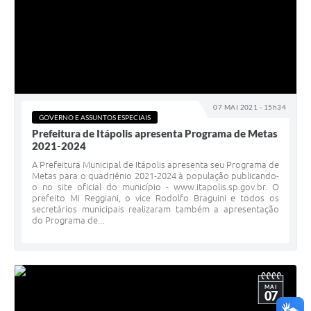
07 MAI 2021 - 15h34
GOVERNO E ASSUNTOS ESPECIAIS
Prefeitura de Itápolis apresenta Programa de Metas
2021-2024
A Prefeitura Municipal de Itápolis apresenta seu Programa de
Metas para o quadriênio 2021-2024 à população publicando-
o no site oficial do município - www.itapolis.sp.gov.br. O
prefeito Mi Reggiani, o vice Rodolfo Braguini e todos os
secretários municipais realizaram também a apresentação
do Programa de...
MAI
07