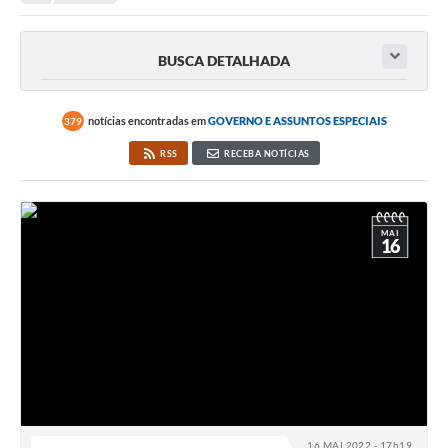
Secretarias
Serviços Online
BUSCA DETALHADA
Carta de Serviços
Contato
notícias encontradas em
GOVERNO E ASSUNTOS ESPECIAIS
379
RSS
RECEBA NOTÍCIAS
Legislação
Editais
MAI
Contratos
16
Vagas de Emprego - PAT
Plano Diretor
Planos de Tecnologia da Informação e Comunicação
Via Rápida Empresa
Itinerário do Transporte Público de Itápolis
16 MAI 2022 - 17h19