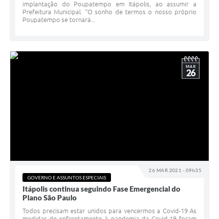
implantação do Poupatempo em Itápolis, ao assumir a
Prefeitura Municipal. “O sonho de termos o nosso próprio
Poupatempo se tornará...
MAR
26
26 MAR 2021 - 09h35
GOVERNO E ASSUNTOS ESPECIAIS
Itápolis continua seguindo Fase Emergencial do
Plano São Paulo
Todos precisam estar unidos para vencermos a Covid-19 As
medidas de enfrentamento à pandemia da Covid-19 foram