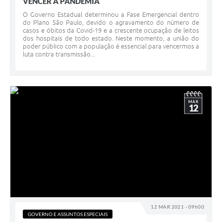
VENCER À PANDEMIA
O Governo Estadual determinou a Fase Emergencial dentro
do Plano São Paulo, devido o agravamento do número de
casos e óbitos da Covid-19 e a crescente ocupação de leitos
dos hospitais de todo estado. Neste momento, a união do
poder público com a população é essencial para vencermos a
luta contra transmissão...
MAR
12
12 MAR 2021 - 09h00
GOVERNO E ASSUNTOS ESPECIAIS