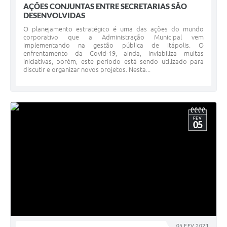
AÇÕES CONJUNTAS ENTRE SECRETARIAS SÃO
DESENVOLVIDAS
O planejamento estratégico é uma das ações do mundo
corporativo que a Administração Municipal vem
implementando na gestão pública de Itápolis. O
enfrentamento da Covid-19, ainda, inviabiliza muitas
iniciativas, porém, este período está sendo utilizado para
discutir e organizar novos projetos. Nesta...
FEV
05
05 FEV 2021