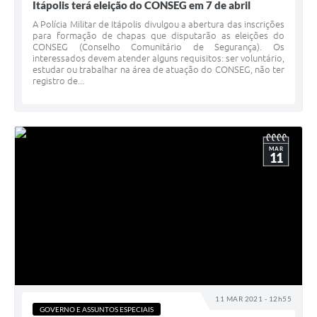
Itápolis terá eleição do CONSEG em 7 de abril
A Polícia Militar de Itápolis divulgou a abertura das inscrições
para formação de chapas que disputarão as eleições do
CONSEG (Conselho Comunitário de Segurança). Os
interessados devem atender alguns requisitos: ser voluntário,
estudar ou trabalhar na área de atuação do CONSEG, não ter
registro de...
MAR
11
11 MAR 2021 - 12h55
GOVERNO E ASSUNTOS ESPECIAIS