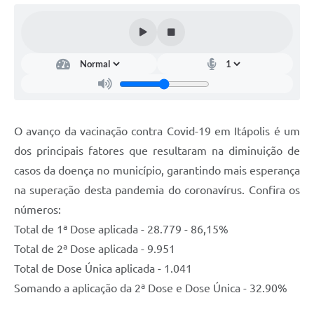
Documentos
Distritos
Água de Qualidade
Gasoduto (Gás Natural)
Feriados Municipais
O avanço da vacinação contra Covid-19 em Itápolis é um
dos principais fatores que resultaram na diminuição de
Bairros Rurais
casos da doença no município, garantindo mais esperança
História
na superação desta pandemia do coronavírus. Confira os
Galeria de Fotos
números:
Total de 1ª Dose aplicada - 28.779 - 86,15%
Ouvidoria Municipal
Total de 2ª Dose aplicada - 9.951
Audiências Públicas
Total de Dose Única aplicada - 1.041
Somando a aplicação da 2ª Dose e Dose Única - 32.90%
Arquivos para Download