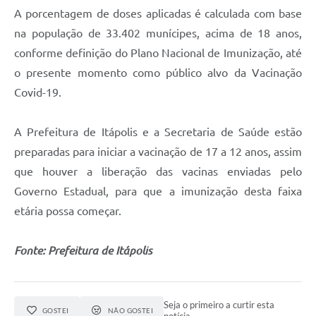
Carta de Serviços
A porcentagem de doses aplicadas é calculada com base
Notícias
na população de 33.402 munícipes, acima de 18 anos,
conforme definição do Plano Nacional de Imunização, até
Turismo
o presente momento como público alvo da Vacinação
Galeria de Vídeos
Covid-19.
Projetos
A Prefeitura de Itápolis e a Secretaria de Saúde estão
Contas Públicas
preparadas para iniciar a vacinação de 17 a 12 anos, assim
Links
que houver a liberação das vacinas enviadas pelo
Governo Estadual, para que a imunização desta faixa
Telefones Úteis
etária possa começar.
Transparência
Fonte: Prefeitura de Itápolis
Enquete
Jornal
Seja o primeiro a curtir esta
Agenda
GOSTEI
NÃO GOSTEI