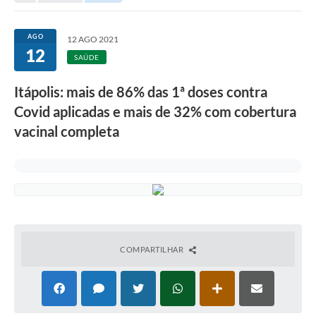
Secretarias
Serviços Online
AGO
12 AGO 2021
12
Carta de Serviços
SAÚDE
Contato
Itápolis: mais de 86% das 1ª doses contra
Covid aplicadas e mais de 32% com cobertura
Legislação
vacinal completa
Editais
Contratos
Vagas de Emprego - PAT
Plano Diretor
Planos de Tecnologia da Informação e Comunicação
COMPARTILHAR
Via Rápida Empresa
Itinerário do Transporte Público de Itápolis