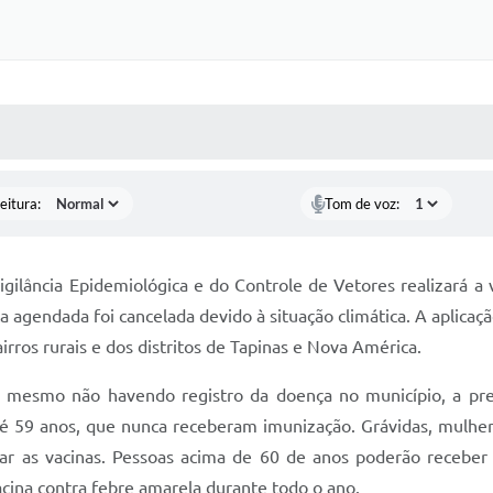
 MÍDIAS
RECEBA NOTÍCIAS
eitura:
Tom de voz:
gilância Epidemiológica e do Controle de Vetores realizará a 
 agendada foi cancelada devido à situação climática. A aplicação
irros rurais e dos distritos de Tapinas e Nova América.
e, mesmo não havendo registro da doença no município, a p
té 59 anos, que nunca receberam imunização. Grávidas, mul
 as vacinas. Pessoas acima de 60 de anos poderão receber a
acina contra febre amarela durante todo o ano.