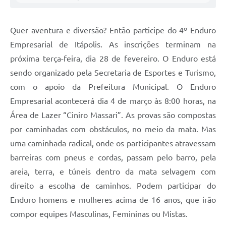
Carta de Serviços
Notícias
Quer aventura e diversão? Então participe do 4º Enduro
Turismo
Empresarial de Itápolis. As inscrições terminam na
próxima terça-feira, dia 28 de fevereiro. O Enduro está
Galeria de Vídeos
sendo organizado pela Secretaria de Esportes e Turismo,
Projetos
com o apoio da Prefeitura Municipal. O Enduro
Empresarial acontecerá dia 4 de março às 8:00 horas, na
Contas Públicas
Área de Lazer “Ciniro Massari”. As provas são compostas
Links
por caminhadas com obstáculos, no meio da mata. Mas
Telefones Úteis
uma caminhada radical, onde os participantes atravessam
barreiras com pneus e cordas, passam pelo barro, pela
Transparência
areia, terra, e túneis dentro da mata selvagem com
Enquete
direito a escolha de caminhos. Podem participar do
Enduro homens e mulheres acima de 16 anos, que irão
Jornal
compor equipes Masculinas, Femininas ou Mistas.
Agenda