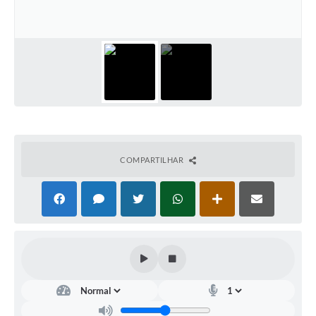
Documentos
Distritos
Água de Qualidade
Gasoduto (Gás Natural)
Feriados Municipais
Bairros Rurais
COMPARTILHAR
História
Galeria de Fotos
Ouvidoria Municipal
Audiências Públicas
Arquivos para Download