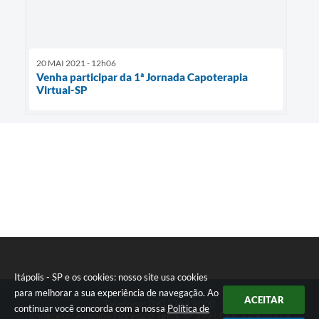
20 MAI 2021 - 12h06
Venha participar da 1ª Jornada Capoterapia
Virtual-SP
Itápolis - SP e os cookies: nosso site usa cookies
para melhorar a sua experiência de navegação. Ao
ACEITAR
Telefone: (16) 3263.8000
continuar você concorda com a nossa
Política de
Endereço: Avenida Florêncio Terra, nº 399 | CEP: 14900-219