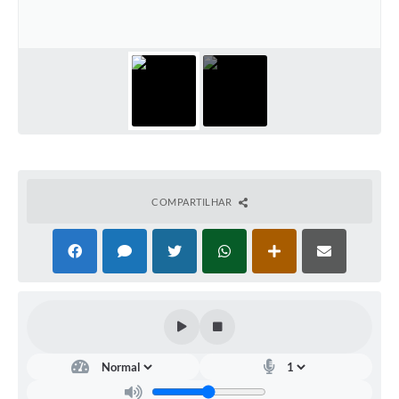
Documentos
Distritos
Água de Qualidade
Gasoduto (Gás Natural)
Feriados Municipais
Bairros Rurais
COMPARTILHAR
História
Galeria de Fotos
Ouvidoria Municipal
Audiências Públicas
Arquivos para Download