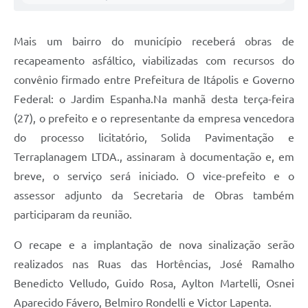
Carta de Serviços
Notícias
Mais um bairro do município receberá obras de
Turismo
recapeamento asfáltico, viabilizadas com recursos do
convênio firmado entre Prefeitura de Itápolis e Governo
Galeria de Vídeos
Federal: o Jardim Espanha.Na manhã desta terça-feira
Projetos
(27), o prefeito e o representante da empresa vencedora
do processo licitatório, Solida Pavimentação e
Contas Públicas
Terraplanagem LTDA., assinaram à documentação e, em
Links
breve, o serviço será iniciado. O vice-prefeito e o
Telefones Úteis
assessor adjunto da Secretaria de Obras também
participaram da reunião.
Transparência
O recape e a implantação de nova sinalização serão
Enquete
realizados nas Ruas das Hortências, José Ramalho
Jornal
Benedicto Velludo, Guido Rosa, Aylton Martelli, Osnei
Agenda
Aparecido Fávero, Belmiro Rondelli e Victor Lapenta.