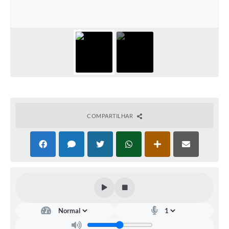
Documentos
Distritos
Água de Qualidade
Gasoduto (Gás Natural)
Feriados Municipais
Bairros Rurais
COMPARTILHAR
História
Galeria de Fotos
Ouvidoria Municipal
Audiências Públicas
Arquivos para Download