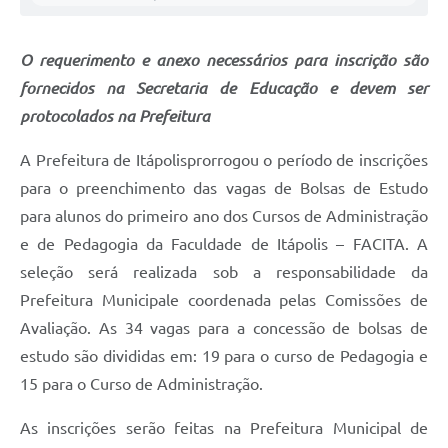
Carta de Serviços
Notícias
O requerimento e anexo necessários para inscrição são
Turismo
fornecidos na Secretaria de Educação e devem ser
protocolados na Prefeitura
Galeria de Vídeos
A Prefeitura de Itápolisprorrogou o período de inscrições
Projetos
para o preenchimento das vagas de Bolsas de Estudo
Contas Públicas
para alunos do primeiro ano dos Cursos de Administração
Links
e de Pedagogia da Faculdade de Itápolis – FACITA. A
seleção será realizada sob a responsabilidade da
Telefones Úteis
Prefeitura Municipal
e coordenada pelas Comissões de
Transparência
Avaliação. As 34 vagas para a concessão de bolsas de
estudo são divididas em: 19 para o curso de Pedagogia e
Enquete
15 para o Curso de Administração.
Jornal
As inscrições serão feitas na Prefeitura Municipal de
Agenda