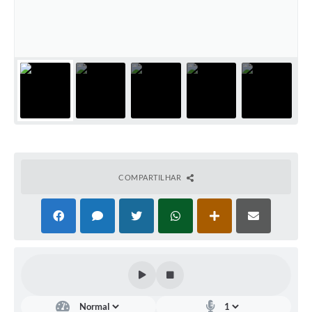
Documentos
Distritos
Água de Qualidade
Gasoduto (Gás Natural)
Feriados Municipais
Bairros Rurais
COMPARTILHAR
História
Galeria de Fotos
Ouvidoria Municipal
Audiências Públicas
Arquivos para Download