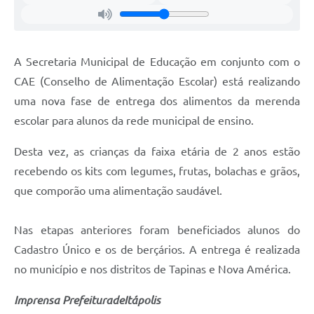
Carta de Serviços
Notícias
Turismo
A Secretaria Municipal de Educação em conjunto com o
CAE (Conselho de Alimentação Escolar) está realizando
Galeria de Vídeos
uma nova fase de entrega dos alimentos da merenda
Projetos
escolar para alunos da rede municipal de ensino.
Contas Públicas
Desta vez, as crianças da faixa etária de 2 anos estão
Links
recebendo os kits com legumes, frutas, bolachas e grãos,
que comporão uma alimentação saudável.
Telefones Úteis
Transparência
Nas etapas anteriores foram beneficiados alunos do
Cadastro Único e os de berçários. A entrega é realizada
Enquete
no município e nos distritos de Tapinas e Nova América.
Jornal
Imprensa PrefeituradeItápolis
Agenda