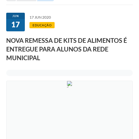
Secretarias
Serviços Online
JUN
17 JUN 2020
17
Carta de Serviços
EDUCAÇÃO
Contato
NOVA REMESSA DE KITS DE ALIMENTOS É
ENTREGUE PARA ALUNOS DA REDE
Legislação
MUNICIPAL
Editais
Contratos
Vagas de Emprego - PAT
Plano Diretor
Planos de Tecnologia da Informação e Comunicação
Via Rápida Empresa
Itinerário do Transporte Público de Itápolis