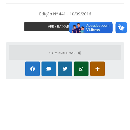
Secretarias
Serviços Online
Edição Nº 441 - 10/09/2016
Carta de Serviços
VER / BAIXAR JORNAL
Contato
Legislação
COMPARTILHAR
Editais
Contratos
Vagas de Emprego - PAT
Plano Diretor
Planos de Tecnologia da Informação e Comunicação
Via Rápida Empresa
Itinerário do Transporte Público de Itápolis