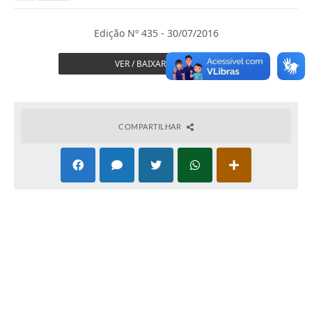
Secretarias
Serviços Online
Edição Nº 435 - 30/07/2016
Carta de Serviços
VER / BAIXAR JORNAL
Contato
Legislação
COMPARTILHAR
Editais
Contratos
Vagas de Emprego - PAT
Plano Diretor
Planos de Tecnologia da Informação e Comunicação
Via Rápida Empresa
Itinerário do Transporte Público de Itápolis