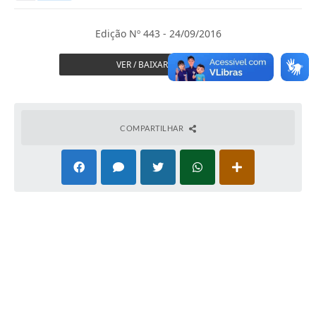
Secretarias
Serviços Online
Edição Nº 443 - 24/09/2016
Carta de Serviços
VER / BAIXAR JORNAL
Contato
Legislação
COMPARTILHAR
Editais
Contratos
Vagas de Emprego - PAT
Plano Diretor
Planos de Tecnologia da Informação e Comunicação
Via Rápida Empresa
Itinerário do Transporte Público de Itápolis