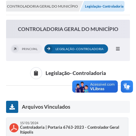
Secretarias
CONTROLADORIA GERAL DO MUNICÍPIO
Legislação- Controladoria
Serviços Online
Carta de Serviços
CONTROLADORIA GERAL DO MUNICÍPIO
Contato
Legislação
PRINCIPAL
LEGISLAÇÃO- CONTROLADORIA
Editais
Contratos
Legislação- Controladoria
Vagas de Emprego - PAT
Plano Diretor
Arquivos Vinculados
Planos de Tecnologia da Informação e Comunicação
Via Rápida Empresa
15/01/2024
Controladoria | Portaria 6763-2023 - Controlador Geral
Itinerário do Transporte Público de Itápolis
Itápolis