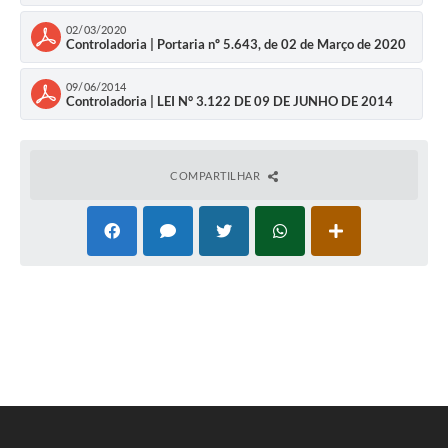
Documentos
02/03/2020
Controladoria | Portaria nº 5.643, de 02 de Março de 2020
Distritos
09/06/2014
Controladoria | LEI N° 3.122 DE 09 DE JUNHO DE 2014
Água de Qualidade
Gasoduto (Gás Natural)
COMPARTILHAR
Feriados Municipais
Bairros Rurais
História
Galeria de Fotos
Ouvidoria Municipal
Audiências Públicas
Arquivos para Download