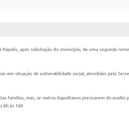
 MÍDIAS
RECEBA NOTÍCIAS
Itápolis, após solicitação do município, de uma segunda reme
s em situação de vulnerabilidade social, atendidas pela Secr
as famílias, mas, se outros itapolitanos precisarem do auxíli
as 8h às 16h