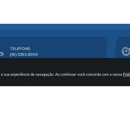
TELEFONE:
(16) 3263.8000
rar a sua experiência de navegação. Ao continuar você concorda com a nossa
Polí
LOCALIZAÇÃO:
Avenida Florêncio Terra, nº 399 - CEP: 14900-219
o do Sistema:
3.5.3 - 19/06/2026
Portal atualizado em:
07/08/