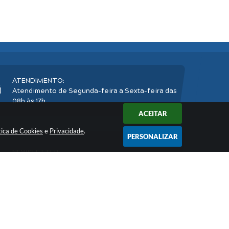
ATENDIMENTO:
Atendimento de Segunda-feira a Sexta-feira das
08h às 17h
ACEITAR
tica de Cookies
e
Privacidade
.
PERSONALIZAR
NEWSLETTER:
Inscreva-se
e receba nossos informativos
2026 16:37