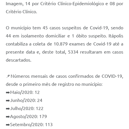
Carta de Serviços
Imagem, 14 por Critério Clínico-Epidemiológico e 08 por
Critério Clínico.
Notícias
Turismo
O município tem 45 casos suspeitos de Covid-19, sendo
Galeria de Vídeos
44 em isolamento domiciliar e 1 óbito suspeito. Itápolis
contabiliza a coleta de 10.879 exames de Covid-19 até a
Projetos
presente data e, deste total, 5334 resultaram em casos
Contas Públicas
descartados.
Links
📌Números mensais de casos confirmados de COVID-19,
Telefones Úteis
desde o primeiro mês de registro no município:
Transparência
➡️Maio/2020: 12
➡️Junho/2020: 24
Enquete
➡️Julho/2020: 122
Jornal
➡️Agosto/2020: 179
➡️Setembro/2020: 113
Agenda