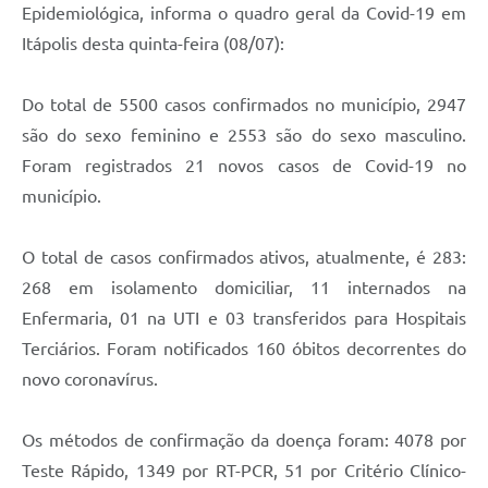
Epidemiológica, informa o quadro geral da Covid-19 em
Documentos
Itápolis desta quinta-feira (08/07):
Distritos
Do total de 5500 casos confirmados no município, 2947
Água de Qualidade
são do sexo feminino e 2553 são do sexo masculino.
Gasoduto (Gás Natural)
Foram registrados 21 novos casos de Covid-19 no
município.
Feriados Municipais
Bairros Rurais
O total de casos confirmados ativos, atualmente, é 283:
História
268 em isolamento domiciliar, 11 internados na
Enfermaria, 01 na UTI e 03 transferidos para Hospitais
Galeria de Fotos
Terciários. Foram notificados 160 óbitos decorrentes do
Ouvidoria Municipal
novo coronavírus.
Audiências Públicas
Os métodos de confirmação da doença foram: 4078 por
Arquivos para Download
Teste Rápido, 1349 por RT-PCR, 51 por Critério Clínico-