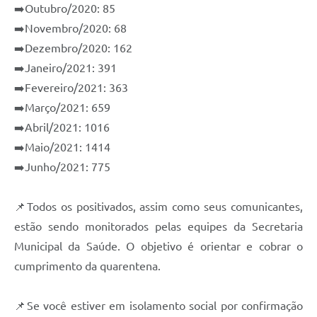
➡️Outubro/2020: 85
e-SIC
➡️Novembro/2020: 68
Diário Oficial
➡️Dezembro/2020: 162
➡️Janeiro/2021: 391
➡️Fevereiro/2021: 363
➡️Março/2021: 659
➡️Abril/2021: 1016
➡️Maio/2021: 1414
➡️Junho/2021: 775
📌Todos os positivados, assim como seus comunicantes,
estão sendo monitorados pelas equipes da Secretaria
Municipal da Saúde. O objetivo é orientar e cobrar o
cumprimento da quarentena.
📌Se você estiver em isolamento social por confirmação