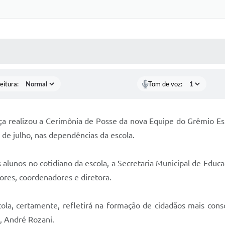
 MÍDIAS
RECEBA NOTÍCIAS
eitura:
Tom de voz:
a realizou a Cerimônia de Posse da nova Equipe do Grêmio Est
2 de julho, nas dependências da escola.
 alunos no cotidiano da escola, a Secretaria Municipal de Educ
ores, coordenadores e diretora.
cola, certamente, refletirá na formação de cidadãos mais con
a, André Rozani.