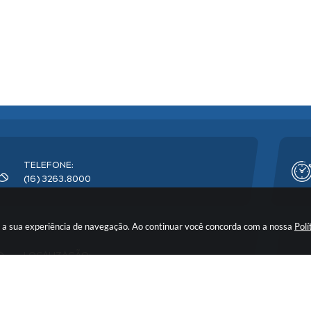
TELEFONE:
(16) 3263.8000
rar a sua experiência de navegação. Ao continuar você concorda com a nossa
Polí
LOCALIZAÇÃO:
Avenida Florêncio Terra, nº 399 - CEP: 14900-219