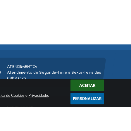
ATENDIMENTO:
Atendimento de Segunda-feira a Sexta-feira das
08h às 17h
ACEITAR
tica de Cookies
e
Privacidade
.
PERSONALIZAR
NEWSLETTER:
Inscreva-se
e receba nossos informativos