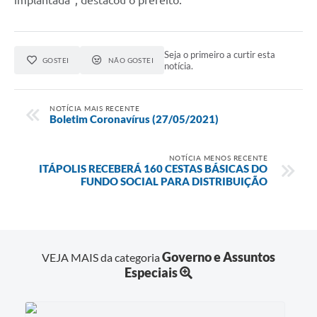
implantada”, destacou o prefeito.
Carta de Serviços
Notícias
Seja o primeiro a curtir esta
Turismo
GOSTEI
NÃO GOSTEI
notícia.
Galeria de Vídeos
NOTÍCIA MAIS RECENTE
Projetos
Boletim Coronavírus (27/05/2021)
Contas Públicas
NOTÍCIA MENOS RECENTE
ITÁPOLIS RECEBERÁ 160 CESTAS BÁSICAS DO
Links
FUNDO SOCIAL PARA DISTRIBUIÇÃO
Telefones Úteis
Transparência
Enquete
Governo e Assuntos
VEJA MAIS da categoria
Especiais
Jornal
Agenda