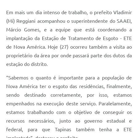
Documentos
Em mais um dia intenso de trabalho, o prefeito Vladimir
Distritos
(Mi) Reggiani acompanhou o superintendente do SAAEI,
Márcio Gomes, e a equipe que está coordenando a
Água de Qualidade
implantação da Estação de Tratamento de Esgoto - ETE
Gasoduto (Gás Natural)
de Nova América. Hoje (27) ocorreu também a visita ao
proprietário da área por onde passará parte dos dutos da
Feriados Municipais
estação do distrito.
Bairros Rurais
“Sabemos o quanto é importante para a população de
História
Nova América ter o esgoto das residências, finalmente,
Galeria de Fotos
sendo destinado corretamente, por isso, estamos
empenhados na execução deste serviço. Paralelamente,
Ouvidoria Municipal
estamos trabalhando com o objetivo de conseguir os
Audiências Públicas
recursos necessários, junto ao governo estadual e
Arquivos para Download
federal, para que Tapinas também tenha a ETE