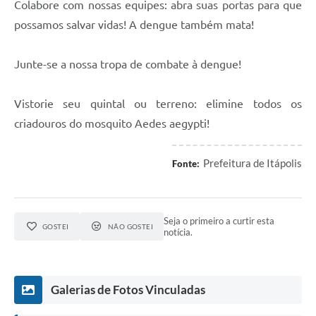
Carta de Serviços
Colabore com nossas equipes: abra suas portas para que
possamos salvar vidas! A dengue também mata!
Notícias
Turismo
Junte-se a nossa tropa de combate à dengue!
Galeria de Vídeos
Vistorie seu quintal ou terreno: elimine todos os
Projetos
criadouros do mosquito Aedes aegypti!
Contas Públicas
Prefeitura de Itápolis
Fonte:
Links
Telefones Úteis
Seja o primeiro a curtir esta
Transparência
GOSTEI
NÃO GOSTEI
notícia.
Enquete
Jornal
Galerias de Fotos Vinculadas
Agenda