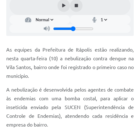
Documentos
Distritos
Água de Qualidade
Gasoduto (Gás Natural)
As equipes da Prefeitura de Itápolis estão realizando,
Feriados Municipais
nesta quarta-feira (10) a nebulização contra dengue na
Vila Santos, bairro onde foi registrado o primeiro caso no
Bairros Rurais
município.
História
A nebulização é desenvolvida pelos agentes de combate
Galeria de Fotos
às endemias com uma bomba costal, para aplicar o
Ouvidoria Municipal
inseticida enviado pela SUCEN (Superintendência de
Controle de Endemias), atendendo cada residência e
Audiências Públicas
empresa do bairro.
Arquivos para Download