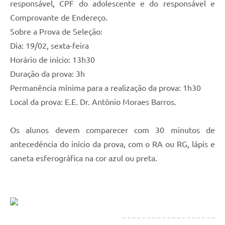
Carta de Serviços
responsável, CPF do adolescente e do responsável e
Comprovante de Endereço.
Notícias
Sobre a Prova de Seleção:
Turismo
Dia: 19/02, sexta-feira
Horário de início: 13h30
Galeria de Vídeos
Duração da prova: 3h
Projetos
Permanência mínima para a realização da prova: 1h30
Contas Públicas
Local da prova: E.E. Dr. Antônio Moraes Barros.
Links
Os alunos devem comparecer com 30 minutos de
Telefones Úteis
antecedência do início da prova, com o RA ou RG, lápis e
caneta esferográfica na cor azul ou preta.
Transparência
Enquete
Jornal
Agenda