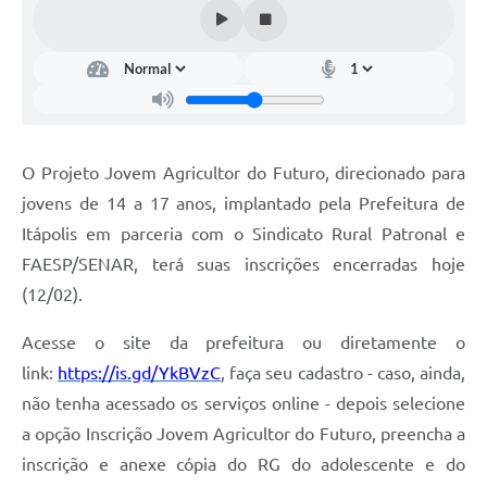
Documentos
Distritos
Água de Qualidade
Gasoduto (Gás Natural)
O Projeto Jovem Agricultor do Futuro, direcionado para
Feriados Municipais
jovens de 14 a 17 anos, implantado pela Prefeitura de
Itápolis em parceria com o Sindicato Rural Patronal e
Bairros Rurais
FAESP/SENAR, terá suas inscrições encerradas hoje
História
(12/02).
Galeria de Fotos
Acesse o site da prefeitura ou diretamente o
Ouvidoria Municipal
link:
https://is.gd/YkBVzC
, faça seu cadastro - caso, ainda,
não tenha acessado os serviços online - depois selecione
Audiências Públicas
a opção Inscrição Jovem Agricultor do Futuro, preencha a
Arquivos para Download
inscrição e anexe cópia do RG do adolescente e do