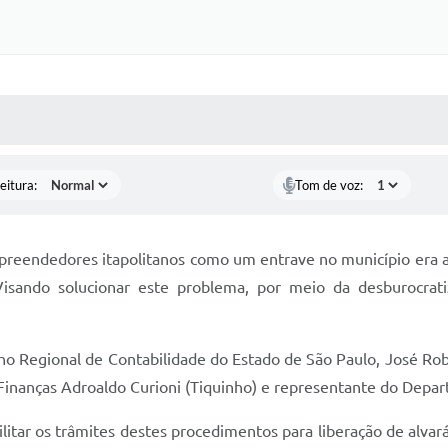
 MÍDIAS
RECEBA NOTÍCIAS
eitura:
Tom de voz:
eendedores itapolitanos como um entrave no município era a di
 Visando solucionar este problema, por meio da desburocrat
o Regional de Contabilidade do Estado de São Paulo, José Rober
 Finanças Adroaldo Curioni (Tiquinho) e representante do Depar
ilitar os trâmites destes procedimentos para liberação de alva