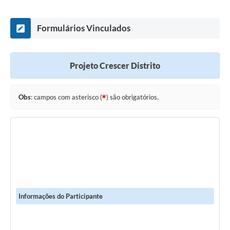
Carta de Serviços
Notícias
Formulários Vinculados
Turismo
Galeria de Vídeos
Projeto Crescer Distrito
Projetos
Obs
: campos com asterisco (
) são obrigatórios.
Contas Públicas
Links
Telefones Úteis
Transparência
Enquete
Informações do Participante
Jornal
Agenda