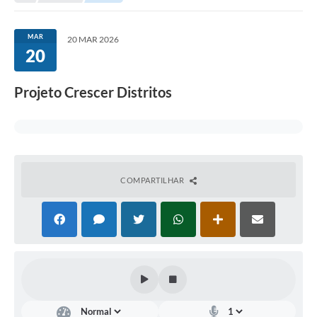
Secretarias
Serviços Online
MAR
20 MAR 2026
20
Carta de Serviços
Contato
Projeto Crescer Distritos
Legislação
Editais
Contratos
COMPARTILHAR
Vagas de Emprego - PAT
Plano Diretor
Planos de Tecnologia da Informação e Comunicação
Via Rápida Empresa
Itinerário do Transporte Público de Itápolis