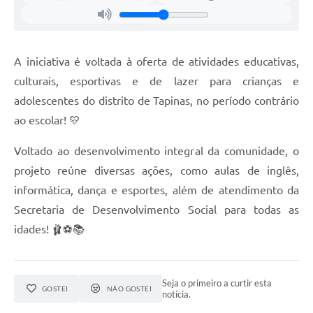
Documentos
Distritos
A iniciativa é voltada à oferta de atividades educativas,
Água de Qualidade
culturais, esportivas e de lazer para crianças e
Gasoduto (Gás Natural)
adolescentes do distrito de Tapinas, no período contrário
ao escolar! 💛
Feriados Municipais
Voltado ao desenvolvimento integral da comunidade, o
Bairros Rurais
projeto reúne diversas ações, como aulas de inglês,
História
informática, dança e esportes, além de atendimento da
Galeria de Fotos
Secretaria de Desenvolvimento Social para todas as
idades! 🩰⚽📚
Ouvidoria Municipal
Audiências Públicas
Seja o primeiro a curtir esta
Arquivos para Download
GOSTEI
NÃO GOSTEI
notícia.