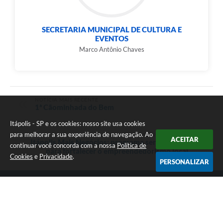
SECRETARIA MUNICIPAL DE CULTURA E
EVENTOS
Marco Antônio Chaves
NOTÍCIA MAIS RECENTE
1ª Cãominhada do Bem
Itápolis - SP e os cookies: nosso site usa cookies
para melhorar a sua experiência de navegação. Ao
NOTÍCIA MENOS RECENTE
ACEITAR
Itápolis Mais Negócios: programa será lançado
continuar você concorda com a nossa
Política de
para fortalecer o empreendedorismo local
Cookies
e
Privacidade
.
PERSONALIZAR
Telefone: (16) 3263.8000
Endereço: Avenida Florêncio Terra, nº 399 | CEP: 14900-219
Atendimento de Segunda-feira a Sexta-feira das 08h às 17h
Itápolis - SP