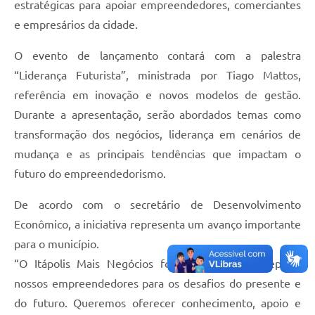
Carta de Serviços
estratégicas para apoiar empreendedores, comerciantes
e empresários da cidade.
Notícias
O evento de lançamento contará com a palestra
Turismo
“Liderança Futurista”, ministrada por Tiago Mattos,
Galeria de Vídeos
referência em inovação e novos modelos de gestão.
Projetos
Durante a apresentação, serão abordados temas como
transformação dos negócios, liderança em cenários de
Contas Públicas
mudança e as principais tendências que impactam o
Links
futuro do empreendedorismo.
Telefones Úteis
De acordo com o secretário de Desenvolvimento
Transparência
Econômico, a iniciativa representa um avanço importante
para o município.
Enquete
“O Itápolis Mais Negócios foi pensado para preparar
Jornal
nossos empreendedores para os desafios do presente e
do futuro. Queremos oferecer conhecimento, apoio e
Agenda