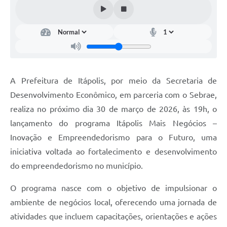
Documentos
Distritos
Água de Qualidade
Gasoduto (Gás Natural)
A Prefeitura de Itápolis, por meio da Secretaria de
Feriados Municipais
Desenvolvimento Econômico, em parceria com o Sebrae,
realiza no próximo dia 30 de março de 2026, às 19h, o
Bairros Rurais
lançamento do programa Itápolis Mais Negócios –
História
Inovação e Empreendedorismo para o Futuro, uma
Galeria de Fotos
iniciativa voltada ao fortalecimento e desenvolvimento
do empreendedorismo no município.
Ouvidoria Municipal
O programa nasce com o objetivo de impulsionar o
Audiências Públicas
ambiente de negócios local, oferecendo uma jornada de
Arquivos para Download
atividades que incluem capacitações, orientações e ações