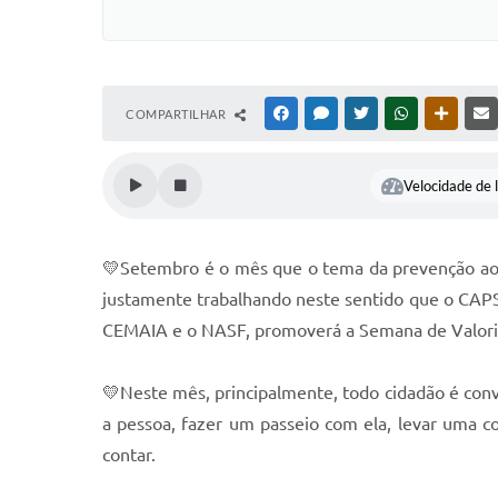
COMPARTILHAR
FACEBOOK
MESSENGER
TWITTER
WHATSAPP
OUTRAS
Velocidade de l
💛Setembro é o mês que o tema da prevenção ao sui
justamente trabalhando neste sentido que o CAPS 
CEMAIA e o NASF, promoverá a Semana de Valoriz
💛Neste mês, principalmente, todo cidadão é con
a pessoa, fazer um passeio com ela, levar uma 
contar.