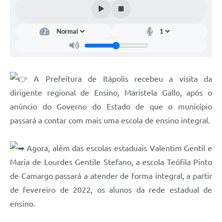
Documentos
Distritos
Água de Qualidade
Gasoduto (Gás Natural)
A Prefeitura de Itápolis recebeu a visita da
Feriados Municipais
dirigente regional de Ensino, Maristela Gallo, após o
anúncio do Governo do Estado de que o município
Bairros Rurais
passará a contar com mais uma escola de ensino integral.
História
Galeria de Fotos
Agora, além das escolas estaduais Valentim Gentil e
Maria de Lourdes Gentile Stefano, a escola Teófila Pinto
Ouvidoria Municipal
de Camargo passará a atender de forma integral, a partir
Audiências Públicas
de fevereiro de 2022, os alunos da rede estadual de
ensino.
Arquivos para Download