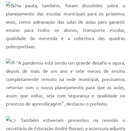
Carta de Serviços
Na pauta, também, foram discutidos sobre o
Notícias
planejamento das escolas municipais para os próximos
anos, como: adequação das salas de aulas para garantir
Turismo
ensino para todos os alunos, transporte escolar,
Galeria de Vídeos
qualidade da merenda e a cobertura das quadras
poliesportivas.
Projetos
Contas Públicas
“A pandemia está sendo um grande desafio e agora,
Links
depois de mais de um ano e sete meses de ensino
completamente remoto na rede municipal, precisamos
Telefones Úteis
retornar com o nosso planejamento para que as aulas,
Transparência
assim que voltar, seja com segurança e qualidade no
processo de aprendizagem", destacou o prefeito.
Enquete
Jornal
Também estiveram presentes na reunião o
Agenda
secretário de Educação André Rozani, a assessora adjunta