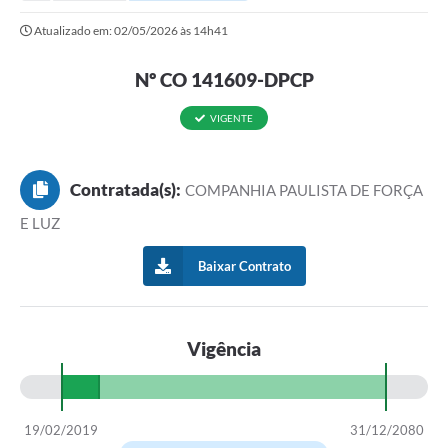
Secretarias
Atualizado em: 02/05/2026 às 14h41
Serviços Online
Nº CO 141609-DPCP
Carta de Serviços
Contato
VIGENTE
Legislação
Contratada(s):
COMPANHIA PAULISTA DE FORÇA
Editais
E LUZ
Contratos
Baixar Contrato
Vagas de Emprego - PAT
Plano Diretor
Vigência
Planos de Tecnologia da Informação e Comunicação
Via Rápida Empresa
19/02/2019
31/12/2080
Itinerário do Transporte Público de Itápolis