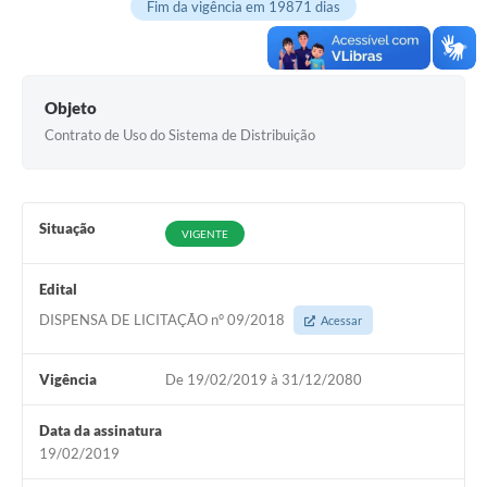
Fim da vigência em 19871 dias
Documentos
Distritos
Objeto
Água de Qualidade
Contrato de Uso do Sistema de Distribuição
Gasoduto (Gás Natural)
Feriados Municipais
Situação
VIGENTE
Bairros Rurais
História
Edital
DISPENSA DE LICITAÇÃO n° 09/2018
Acessar
Galeria de Fotos
Ouvidoria Municipal
Vigência
De 19/02/2019 à 31/12/2080
Audiências Públicas
Data da assinatura
Arquivos para Download
19/02/2019