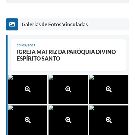
Carta de Serviços
Notícias
Galerias de Fotos Vinculadas
Turismo
Galeria de Vídeos
23/09/2009
Projetos
IGREJA MATRIZ DA PARÓQUIA DIVINO
ESPÍRITO SANTO
Contas Públicas
Links
Telefones Úteis
Transparência
Enquete
Jornal
Agenda