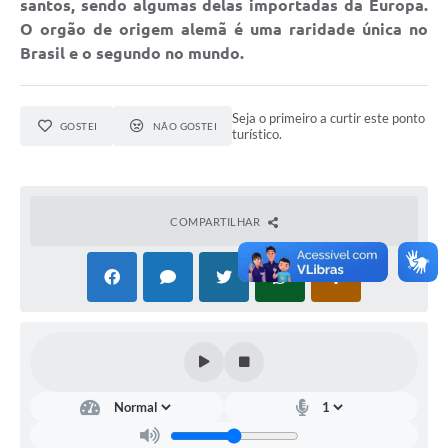
santos, sendo algumas delas importadas da Europa.
Documentos
O orgão de origem alemã é uma raridade única no
Brasil e o segundo no mundo.
Distritos
Água de Qualidade
Seja o primeiro a curtir este ponto
GOSTEI
NÃO GOSTEI
turístico.
Gasoduto (Gás Natural)
Feriados Municipais
Bairros Rurais
COMPARTILHAR
História
Galeria de Fotos
Ouvidoria Municipal
Audiências Públicas
Arquivos para Download