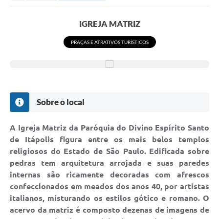
Secretarias
Serviços Online
IGREJA MATRIZ
Carta de Serviços
PRAÇAS E ATRATIVOS TURÍSTICOS
Contato
Legislação
Editais
Sobre o local
Contratos
A Igreja Matriz da Paróquia do Divino Espírito Santo
Vagas de Emprego - PAT
de Itápolis figura entre os mais belos templos
religiosos do Estado de São Paulo. Edificada sobre
Plano Diretor
pedras tem arquitetura arrojada e suas paredes
Planos de Tecnologia da Informação e Comunicação
internas são ricamente decoradas com afrescos
confeccionados em meados dos anos 40, por artistas
Via Rápida Empresa
italianos, misturando os estilos gótico e romano. O
acervo da matriz é composto dezenas de imagens de
Itinerário do Transporte Público de Itápolis