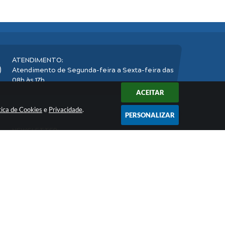
ATENDIMENTO:
Atendimento de Segunda-feira a Sexta-feira das
08h às 17h
ACEITAR
tica de Cookies
e
Privacidade
.
PERSONALIZAR
NEWSLETTER:
Inscreva-se
e receba nossos informativos
2026 16:37