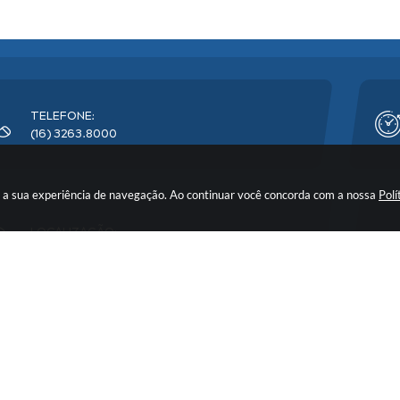
TELEFONE:
(16) 3263.8000
rar a sua experiência de navegação. Ao continuar você concorda com a nossa
Polí
LOCALIZAÇÃO:
Avenida Florêncio Terra, nº 399 - CEP: 14900-219
o do Sistema:
3.5.3 - 19/06/2026
Portal atualizado em:
07/08/
Copyright Instar - 2006-2026. Todos os direitos reservados -
Instar Tecnologia